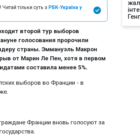
жал
 Читай тільки суть з
РБК-Україна у
інт
Ген
оходит второй тур выборов
кануне голосования пророчили
деру страны. Эммануэль Макрон
рыв от Марин Ле Пен, хотя в первом
идатами составила менее 5%.
тских выборов во Франции - в
же.
 граждане Франции вновь голосуют за
государства.