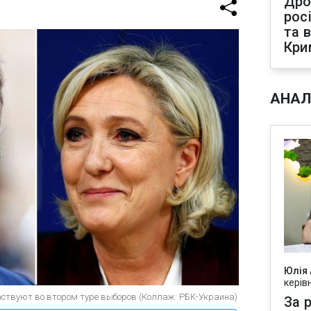
Дро
рос
та 
Кри
АНАЛ
Юлія
керів
ствуют во втором туре выборов (Коллаж: РБК-Украина)
За р