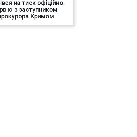
івся на тиск офіційно:
ерв'ю з заступником
прокурора Кримом