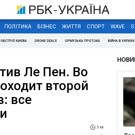
ПОЛІТИКА
БІЗНЕС
ЖИТТЯ
СПОРТ
WAVE
S
ОБСТРІЛ КИЄВА
DRONE DEALS
ОРМУЗЬКА ПРОТОКА
ВІЙНА В УКРАЇНІ
НОВИ
тив Ле Пен. Во
оходит второй
: все
и
3 хв