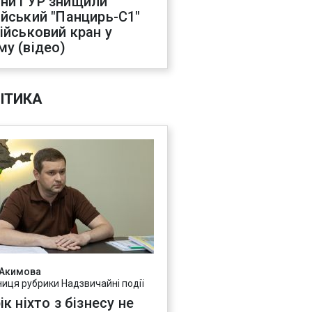
ни ГУР знищили
ійський "Панцирь-С1"
військовий кран у
му (відео)
ІТИКА
 Акимова
ниця рубрики Надзвичайні події
ік ніхто з бізнесу не