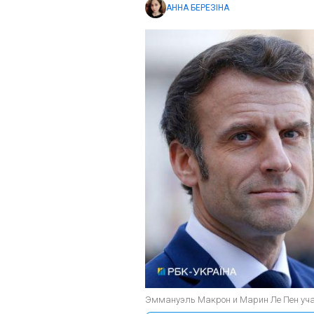
АННА БЕРЕЗІНА
Эммануэль Макрон и Марин Ле Пен уча