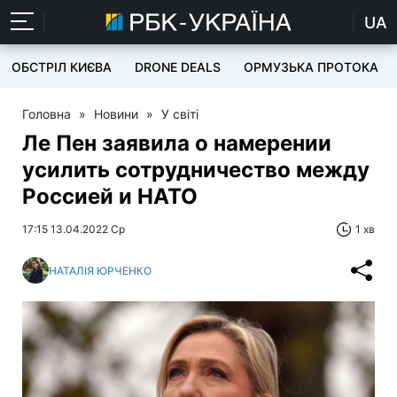
UA
ОБСТРІЛ КИЄВА
DRONE DEALS
ОРМУЗЬКА ПРОТОКА
Головна
»
Новини
»
У світі
Ле Пен заявила о намерении
усилить сотрудничество между
Россией и НАТО
17:15 13.04.2022 Ср
1 хв
НАТАЛІЯ ЮРЧЕНКО