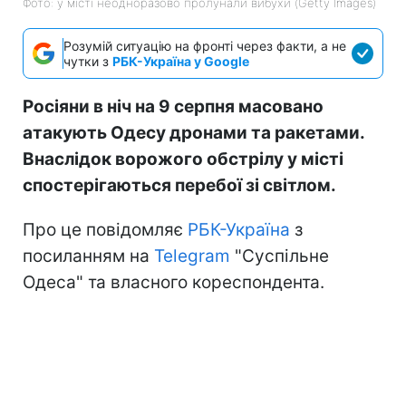
Фото: у місті неодноразово пролунали вибухи (Getty Images)
Розумій ситуацію на фронті через факти, а не
чутки з
РБК-Україна у Google
Росіяни в ніч на 9 серпня масовано
атакують Одесу дронами та ракетами.
Внаслідок ворожого обстрілу у місті
спостерігаються перебої зі світлом.
Про це повідомляє
РБК-Україна
з
посиланням на
Telegram
"Суспільне
Одеса" та власного кореспондента.