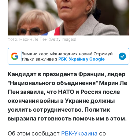
Фото: Марин Ле Пен (Getty Images)
Вимкни хаос міжнародних новин! Отримуй
тільки важливе з
РБК-Україна у Google
Кандидат в президента Франции, лидер
"Национального объединения" Марин Ле
Пен заявила, что НАТО и Россия после
окончания войны в Украине должны
усилить сотрудничество. Политик
выразила готовность помочь им в этом.
Об этом сообщает
РБК-Украина
со