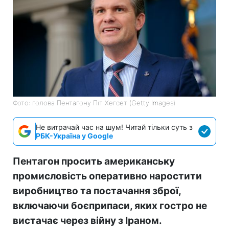
Фото: голова Пентагону Піт Хегсет (Getty Images)
Не витрачай час на шум! Читай тільки суть з
РБК-Україна у Google
Пентагон просить американську
промисловість оперативно наростити
виробництво та постачання зброї,
включаючи боєприпаси, яких гостро не
вистачає через війну з Іраном.