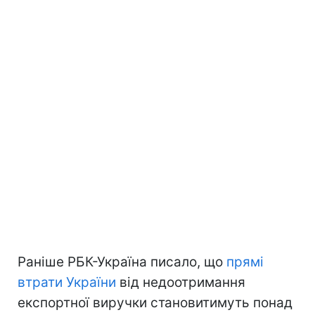
Раніше РБК-Україна писало, що
прямі
втрати України
від недоотримання
експортної виручки становитимуть понад