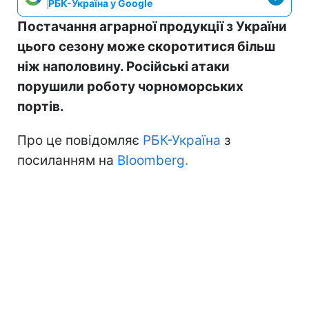
РБК-Україна у Google
Постачання аграрної продукції з України
цього сезону може скоротитися більш
ніж наполовину. Російські атаки
порушили роботу чорноморських
портів.
Про це повідомляє
РБК-Україна
з
посиланням на
Bloomberg.