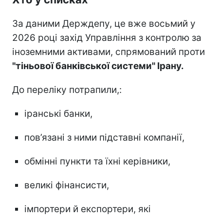
За даними Держдепу, це вже восьмий у
2026 році захід Управління з контролю за
іноземними активами, спрямований проти
"тіньової банківської системи" Ірану.
До переліку потрапили,:
іранські банки,
пов’язані з ними підставні компанії,
обмінні пункти та їхні керівники,
великі фінансисти,
імпортери й експортери, які