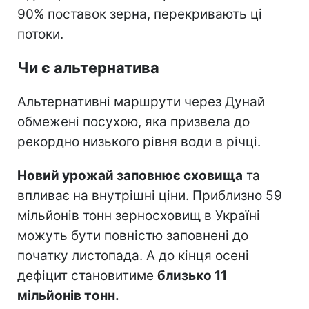
90% поставок зерна, перекривають ці
потоки.
Чи є альтернатива
Альтернативні маршрути через Дунай
обмежені посухою, яка призвела до
рекордно низького рівня води в річці.
Новий урожай заповнює сховища
та
впливає на внутрішні ціни. Приблизно 59
мільйонів тонн зерносховищ в Україні
можуть бути повністю заповнені до
початку листопада. А до кінця осені
дефіцит становитиме
близько 11
мільйонів тонн.