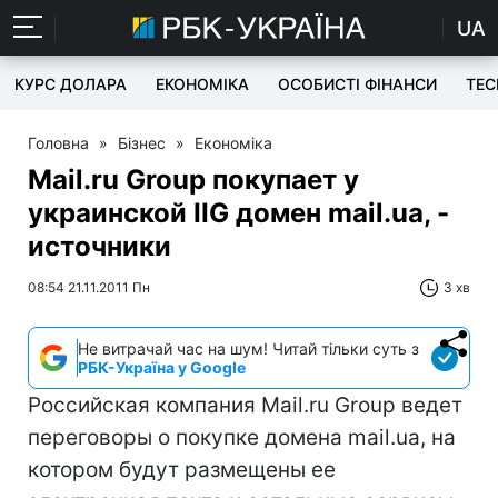
UA
КУРС ДОЛАРА
ЕКОНОМІКА
ОСОБИСТІ ФІНАНСИ
TEC
Головна
»
Бізнес
»
Економіка
Mail.ru Group покупает у
украинской IIG домен mail.ua, -
источники
08:54 21.11.2011 Пн
3 хв
Не витрачай час на шум! Читай тільки суть з
РБК-Україна у Google
Российская компания Mail.ru Group ведет
переговоры о покупке домена mail.ua, на
котором будут размещены ее