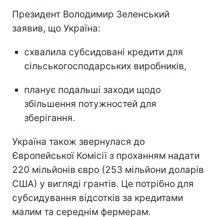
Президент Володимир Зеленський
заявив, що Україна:
схвалила субсидовані кредити для
сільськогосподарських виробників,
планує подальші заходи щодо
збільшення потужностей для
зберігання.
Україна також звернулася до
Європейської Комісії з проханням надати
220 мільйонів євро (253 мільйони доларів
США) у вигляді грантів. Це потрібно для
субсидування відсотків за кредитами
малим та середнім фермерам.