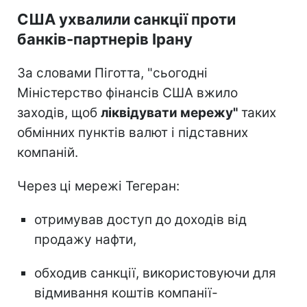
США ухвалили санкції проти
банків-партнерів Ірану
За словами Піготта, "сьогодні
Міністерство фінансів США вжило
заходів, щоб
ліквідувати мережу"
таких
обмінних пунктів валют і підставних
компаній.
Через ці мережі Тегеран:
отримував доступ до доходів від
продажу нафти,
обходив санкції, використовуючи для
відмивання коштів компанії-