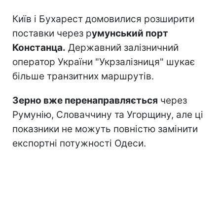
Київ і Бухарест домовилися розширити
поставки через р
умунський порт
Констанца.
Державний залізничний
оператор України "Укрзалізниця" шукає
більше транзитних маршрутів.
Зерно вже перенаправляється
через
Румунію, Словаччину та Угорщину, але ці
показники не можуть повністю замінити
експортні потужності Одеси.