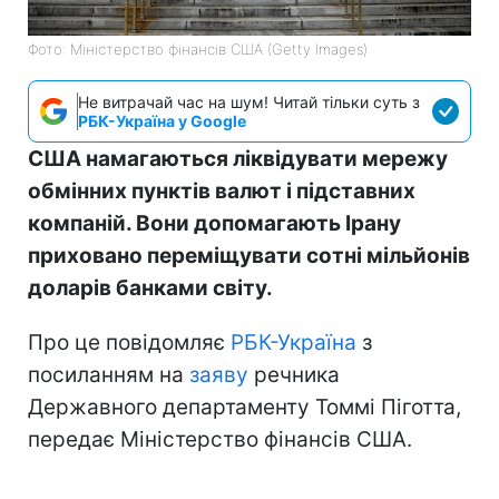
Фото: Міністерство фінансів СШA (Getty Images)
Не витрачай час на шум! Читай тільки суть з
РБК-Україна у Google
США намагаються ліквідувати мережу
обмінних пунктів валют і підставних
компаній. Вони допомагають Ірану
приховано переміщувати сотні мільйонів
доларів банками світу.
Про це повідомляє
РБК-Україна
з
посиланням на
заяву
речника
Державного департаменту Томмі Піготта,
передає Міністерство фінансів США.