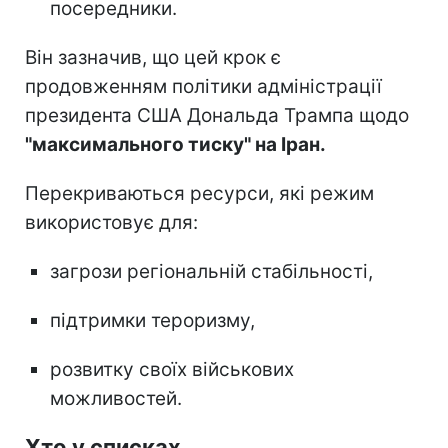
посередники.
Він зазначив, що цей крок є
продовженням політики адміністрації
президента США Дональда Трампа щодо
"максимального тиску" на Іран.
Перекриваються ресурси, які режим
використовує для:
загрози регіональній стабільності,
підтримки тероризму,
розвитку своїх військових
можливостей.
Хто у списках