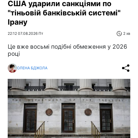
США ударили санкціями по
"тіньовій банківській системі"
Ірану
22:12 07.08.2026 Пт
2 хв
Це вже восьмі подібні обмеження у 2026
році
ОЛЕНА БДЖОЛА