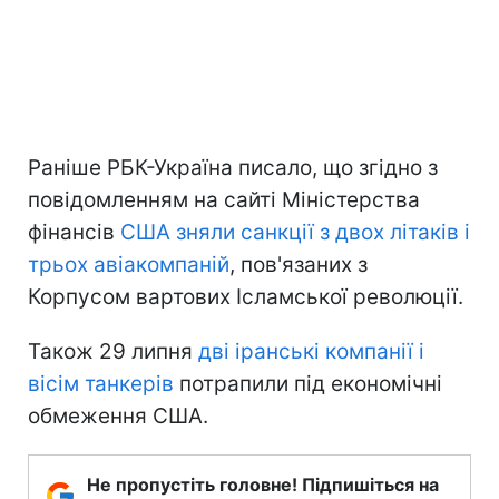
Раніше РБК-Україна писало, що згідно з
повідомленням на сайті Міністерства
фінансів
США зняли санкції з двох літаків і
трьох авіакомпаній
, пов'язаних з
Корпусом вартових Ісламської революції.
Також 29 липня
дві іранські компанії і
вісім танкерів
потрапили під економічні
обмеження США.
Не пропустіть головне! Підпишіться на