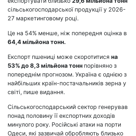
експортувати близько
29,6 мільйона тонн
сільськогосподарської продукції у 2026-
27 маркетинговому році.
Це на 54% менше, ніж попередня оцінка в
64,4 мільйона тонн.
Експорт пшениці може скоротитися
на
53% до 8,3 мільйона тонн
порівняно з
попереднім прогнозом. Україна є однією з
найбільших країн-постачальників зерна у
світі, пише видання.
Сільськогосподарський сектор генерував
понад половину її експортних доходів
минулого року. Російські атаки на порти
Одеси, які зазвичай обробляють близько