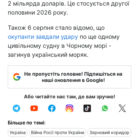
2 мільярда доларів. Це стосується другої
половини 2026 року.
Також 6 серпня стало відомо, що
окупанти завдали удару
по ще одному
цивільному судну в Чорному морі -
загинув український моряк.
Не пропустіть головне! Підпишіться на
наші оновлення в Google!
Або читайте нас там, де вам зручно!
Більше по темі:
Україна
Війна Росії проти України
Зерновий коридор