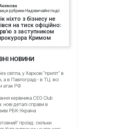
 Акимова
ниця рубрики Надзвичайні події
ік ніхто з бізнесу не
івся на тиск офіційно:
ерв'ю з заступником
прокурора Кримом
ВНІ НОВИНИ
з світла, у Харкові "приліт" в
, а в Павлограді - в ТЦ: всі
и атак РФ
ння керівника CEO Club
: нові деталі справи в
иві РБК-Україна
товний" проїзд: скільки