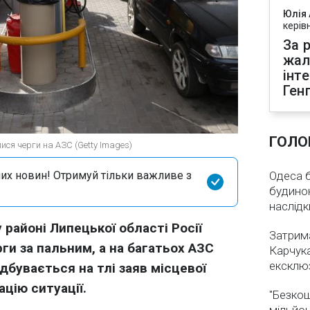
Юлія
керів
За р
жал
інт
Ген
ГОЛО
ися черги на АЗС (Getty Images)
их новин! Отримуй тільки важливе з
Одеса бе
будинок
наслідк
 районі Липецької області Росії
Затрима
ги за пальним, а на багатьох АЗС
Карчука
ексклюз
ідбувається на тлі заяв місцевої
ацію ситуації.
"Безкош