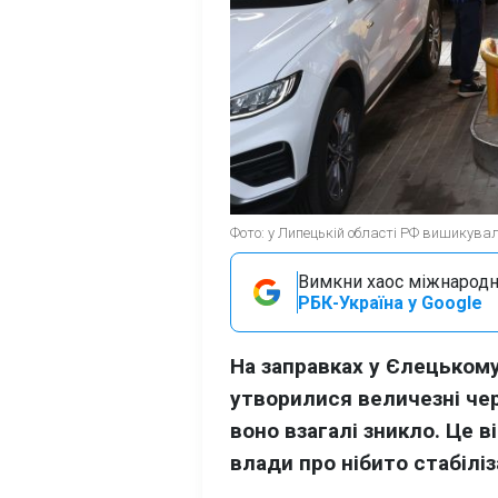
Фото: у Липецькій області РФ вишикувал
Вимкни хаос міжнародн
РБК-Україна у Google
На заправках у Єлецькому
утворилися величезні чер
воно взагалі зникло. Це в
влади про нібито стабіліз