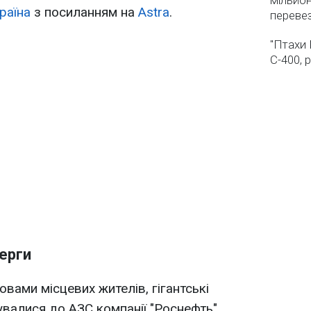
мільйон
раїна
з посиланням на
Astra
.
переве
"Птахи 
С-400, 
ерги
овами місцевих жителів, гігантські
увалися до АЗС компанії "Роснефть".