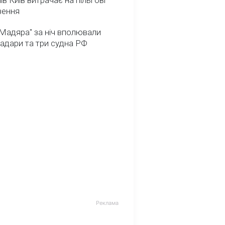
ів Київ витрачає на пільгові
зення
Мадяра" за ніч вполювали
радари та три судна РФ