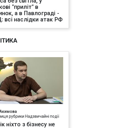
са без світла, у
ові "приліт" в
инок, а в Павлограді -
Ц: всі наслідки атак РФ
ІТИКА
 Акимова
ниця рубрики Надзвичайні події
ік ніхто з бізнесу не