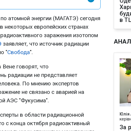
Оде
Харк
буд
по атомной энергии (МАГАТЭ) сегодня
в Т
в некоторых европейских странах
 радиоактивного заражения изотопом
АНАЛ
Э
заявляет, что источник радиации
о "
Свобода
".
 Вене говорят, что
нь радиации не представляет
еловека. По мнению экспертов
ражение не связано с аварией на
ой АЭС "Фукусима".
сперты в области радиационной
Юлія
керів
то с конца октября радиоактивный
За р