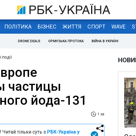
ПОЛІТИКА
БІЗНЕС
ЖИТТЯ
СПОРТ
WAVE
S
DRONE DEALS
ОРМУЗЬКА ПРОТОКА
ВІЙНА В УКРАЇНІ
 події
НОВИ
Европе
ы частицы
ного йода-131
1 хв
 Читай тільки суть з
РБК-Україна у