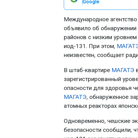
Google
Международное агентство 
объявило об обнаружении 
районов с низким уровнем
иод-131. При этом,
МАГАТ
неизвестен, сообщает ради
В штаб-квартире
МАГАТЭ
в
зарегистрированный урове
опасности для здоровья ч
МАГАТЭ
, обнаруженное за
атомных реакторах японск
Одновременно, чешские эк
безопасности сообщили, ч