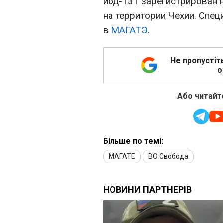
иод-131 зарегистрирован 
на территории Чехии. Спе
в
МАГАТЭ
.
Не пропустіт
о
Або читайте
Більше по темі:
МАГАТЕ
ВО Свобода