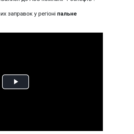
их заправок у регіоні
пальне
Play
Video