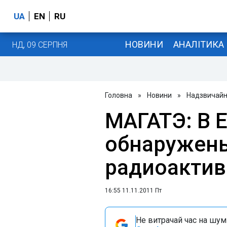
UA
EN
RU
НОВИНИ
АНАЛІТИКА
НД, 09 СЕРПНЯ
Головна
»
Новини
»
Надзвичайні
МАГАТЭ: В 
обнаружен
радиоактив
16:55 11.11.2011 Пт
Не витрачай час на шум!