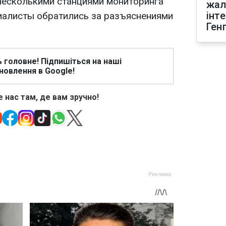
несколькими станциями мониторинга
жал
інт
циалисты обратились за разъяснениями
Ген
ь головне! Підпишіться на наші
новлення в Google!
 нас там, де вам зручно!