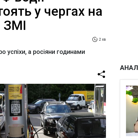
оять у чергах на
- ЗМІ
2 хв
о успіхи, а росіяни годинами
АНАЛ