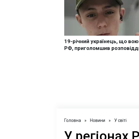
Головна
»
Новини
»
У світі
У регіонах 