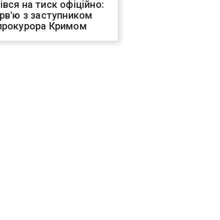
івся на тиск офіційно:
ерв'ю з заступником
прокурора Кримом