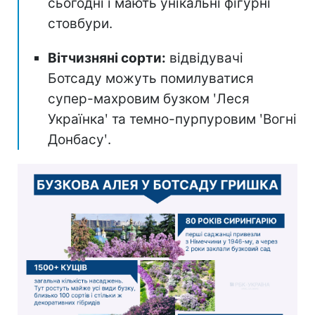
сьогодні і мають унікальні фігурні
стовбури.
Вітчизняні сорти:
відвідувачі
Ботсаду можуть помилуватися
супер-махровим бузком ʹЛеся
Українкаʹ та темно-пурпуровим ʹВогні
Донбасуʹ.