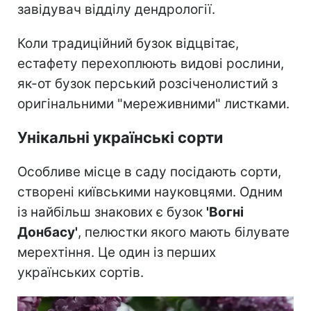
завідувач відділу дендрології.
Коли традиційний бузок відцвітає,
естафету перехоплюють видові рослини,
як-от бузок перський розсіченолистий з
оригінальними "мереживними" листками.
Унікальні українські сорти
Особливе місце в саду посідають сорти,
створені київськими науковцями. Одним
із найбільш знакових є бузок
'
Вогні
Донбасу
'
, пелюстки якого мають білувате
мерехтіння. Це один із перших
українських сортів.