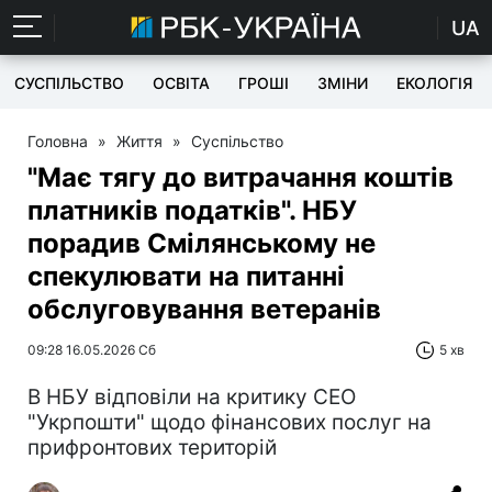
UA
СУСПІЛЬСТВО
ОСВІТА
ГРОШІ
ЗМІНИ
ЕКОЛОГІЯ
Головна
»
Життя
»
Суспільство
"Має тягу до витрачання коштів
платників податків". НБУ
порадив Смілянському не
спекулювати на питанні
обслуговування ветеранів
09:28 16.05.2026 Сб
5 хв
В НБУ відповіли на критику СЕО
"Укрпошти" щодо фінансових послуг на
прифронтових територій