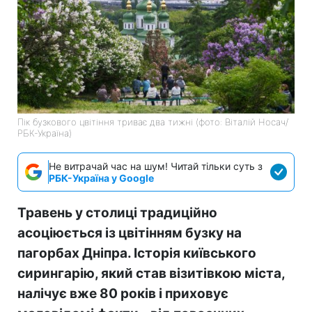
Пік бузкового цвітіння триває два тижні (фото: Віталій Носач/
РБК-Україна)
Не витрачай час на шум! Читай тільки суть з
РБК-Україна у Google
Травень у столиці традиційно
асоціюється із цвітінням бузку на
пагорбах Дніпра. Історія київського
сирингарію, який став візитівкою міста,
налічує вже 80 років і приховує