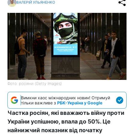
ВАЛЕРІЙ УЛЬЯНЕНКО
Фото: росіяни (Getty Images)
Вимкни хаос міжнародних новин! Отримуй
тільки важливе з
РБК-Україна у Google
Частка росіян, які вважають війну проти
України успішною, впала до 50%. Це
найнижчий показник від початку