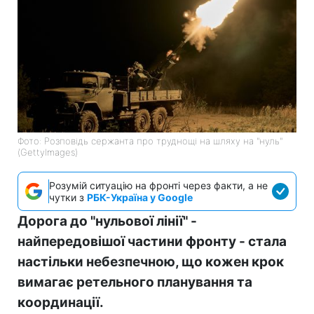
Фото: Розповідь сержанта про труднощі на шляху на "нуль"
(GettyImages)
Розумій ситуацію на фронті через факти, а не
чутки з
РБК-Україна у Google
Дорога до "нульової лінії" -
найпередовішої частини фронту - стала
настільки небезпечною, що кожен крок
вимагає ретельного планування та
координації.