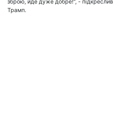
зброю, йде дуже добре!", - підкреслив
Трамп.