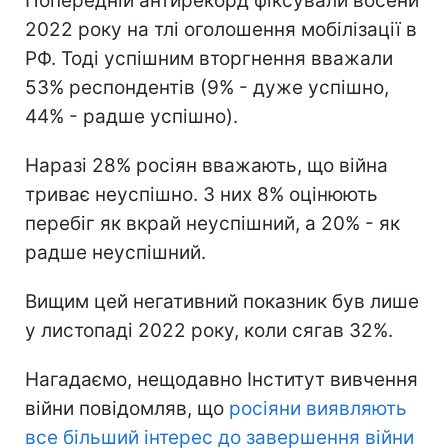
Попередній антирекорд фіксували восени
2022 року на тлі оголошення мобілізації в
РФ. Тоді успішним вторгнення вважали
53% респондентів (9% - дуже успішно,
44% - радше успішно).
Наразі 28% росіян вважають, що війна
триває неуспішно. З них 8% оцінюють
перебіг як вкрай неуспішний, а 20% - як
радше неуспішний.
Вищим цей негативний показник був лише
у листопаді 2022 року, коли сягав 32%.
Нагадаємо, нещодавно Інститут вивчення
війни повідомляв, що
росіяни виявляють
все більший інтерес до завершення війни