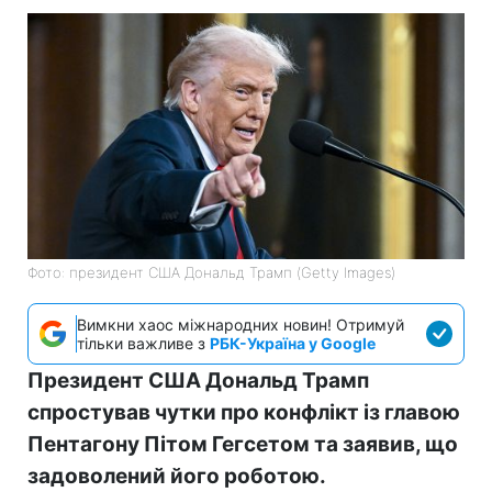
Фото: президент США Дональд Трамп (Getty Images)
Вимкни хаос міжнародних новин! Отримуй
тільки важливе з
РБК-Україна у Google
Президент США Дональд Трамп
спростував чутки про конфлікт із главою
Пентагону Пітом Гегсетом та заявив, що
задоволений його роботою.