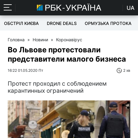
UA
ОБСТРІЛ КИЄВА
DRONE DEALS
ОРМУЗЬКА ПРОТОКА
Головна
»
Новини
»
Коронавірус
Во Львове протестовали
представители малого бизнеса
16:22 01.05.2020 Пт
2 хв
Протест проходил с соблюдением
карантинных ограничений