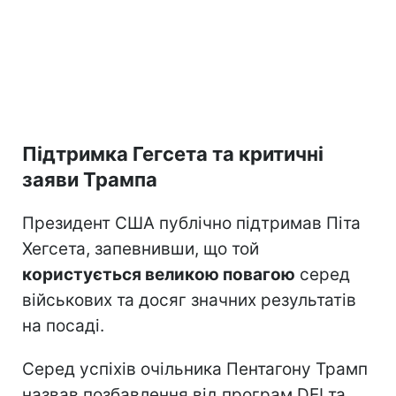
Підтримка Гегсета та критичні
заяви Трампа
Президент США публічно підтримав Піта
Хегсета, запевнивши, що той
користується великою повагою
серед
військових та досяг значних результатів
на посаді.
Серед успіхів очільника Пентагону Трамп
назвав позбавлення від програм DEI та