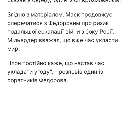
сказав у середу один із співрозмовників.
Згідно з матеріалом, Маск продовжує
сперечатися з Федоровим про ризик
подальшої ескалації війни з боку Росії.
Мільярдер вважає, що вже час укласти
мир.
"Ілон постійно каже, що настав час
укладати угоду", - розповів один із
соратників Федорова.