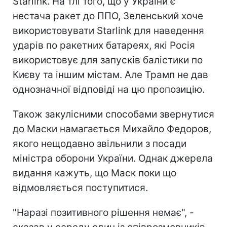
Starlink. На тлі того, що у України є
нестача ракет до ППО, Зеленський хоче
використовувати Starlink для наведення
ударів по ракетних батареях, які Росія
використовує для запусків балістики по
Києву та іншим містам. Але Трамп не дав
однозначної відповіді на цю пропозицію.
Також закулісними способами звернутися
до Маски намагається Михайло Федоров,
якого нещодавно звільнили з посади
міністра оборони України. Однак джерела
видання кажуть, що Маск поки що
відмовляється поступитися.
"Наразі позитивного рішення немає", -