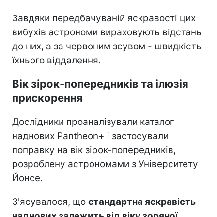
Завдяки передбачуваній яскравості цих
вибухів астрономи вираховують відстань
до них, а за червоним зсувом - швидкість
їхнього віддалення.
Вік зірок-попередників та ілюзія
прискорення
Дослідники проаналізували каталог
наднових Pantheon+ і застосували
поправку на вік зірок-попередників,
розроблену астрономами з Університету
Йонсе.
З'ясувалося, що
стандартна яскравість
наднових залежить від віку зоряної