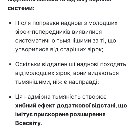
системи
:
Після поправки наднові з молодших
зірок-попередників виявилися
систематично тьмянішими за ті, що
утворилися від старіших зірок;
Оскільки віддаленіші наднові походять
від молодших зірок, вони видаються
тьмянішими, ніж є насправді;
Ця надмірна тьмяність створює
хибний ефект додаткової відстані, що
імітує прискорене розширення
Всесвіту
.