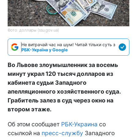
Фото: доллары (ssu.gov.ua)
Не витрачай час на шум! Читай тільки суть з
РБК-Україна у Google
Во Львове злоумышленник за восемь
минут украл 120 тысяч долларов из
кабинета судьи Западного
апелляционного хозяйственного суда.
Грабитель залез в суд через окно на
втором этаже.
Об этом сообщает
РБК-Украина
со
ссылкой на
пресс-службу
Западного