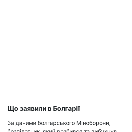
Що заявили в Болгарії
За даними болгарського Міноборони,
безпілотник, який розбився та вибухнув