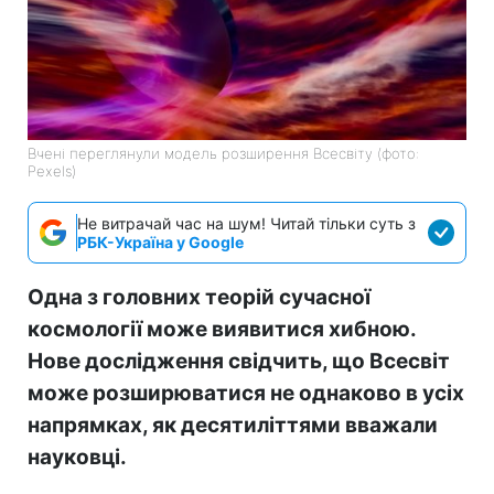
Вчені переглянули модель розширення Всесвіту (фото:
Pexels)
Не витрачай час на шум! Читай тільки суть з
РБК-Україна у Google
Одна з головних теорій сучасної
космології може виявитися хибною.
Нове дослідження свідчить, що Всесвіт
може розширюватися не однаково в усіх
напрямках, як десятиліттями вважали
науковці.