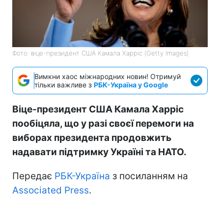
Фото: віце-президент США Камала Харріс (Getty Images)
Вимкни хаос міжнародних новин! Отримуй
тільки важливе з
РБК-Україна у Google
Віце-президент США Камала Харріс
пообіцяла, що у разі своєї перемоги на
виборах президента продовжить
надавати підтримку Україні та НАТО.
Передає
РБК-Україна
з посиланням на
Associated Press
.