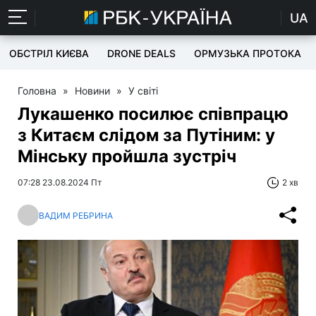
UA
ОБСТРІЛ КИЄВА
DRONE DEALS
ОРМУЗЬКА ПРОТОКА
Головна
»
Новини
»
У світі
Лукашенко посилює співпрацю
з Китаєм слідом за Путіним: у
Мінську пройшла зустріч
07:28 23.08.2024 Пт
2 хв
ВАДИМ РЕБРИНА