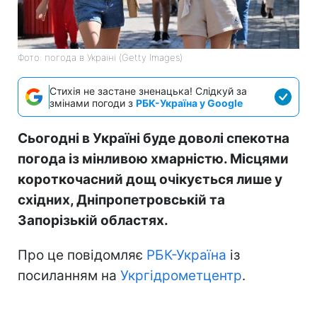
Фото: погода в Україні (Getty Images)
Стихія не застане зненацька! Слідкуй за
змінами погоди з
РБК-Україна у Google
Сьогодні в Україні буде доволі спекотна
погода із мінливою хмарністю. Місцями
короткочасний дощ очікується лише у
східних, Дніпропетровській та
Запорізькій областях.
Про це повідомляє
РБК-Україна
із
посиланням на
Укргідрометцентр
.