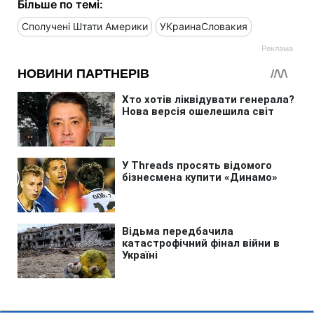
Більше по темі:
Сполучені Штати Америки
УКраинаСловакия