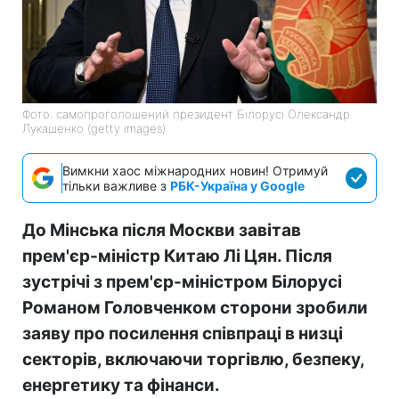
Фото: самопроголошений президент Білорусі Олександр
Лукашенко (getty images)
Вимкни хаос міжнародних новин! Отримуй
тільки важливе з
РБК-Україна у Google
До Мінська після Москви завітав
прем'єр-міністр Китаю Лі Цян. Після
зустрічі з прем'єр-міністром Білорусі
Романом Головченком сторони зробили
заяву про посилення співпраці в низці
секторів, включаючи торгівлю, безпеку,
енергетику та фінанси.