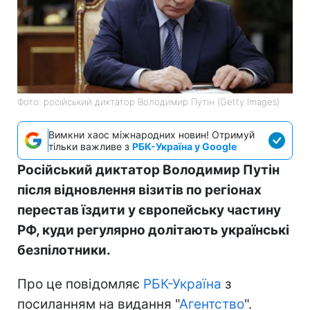
Фото: російський диктатор Володимир Путін (Getty Images)
Вимкни хаос міжнародних новин! Отримуй
тільки важливе з
РБК-Україна у Google
Російський диктатор Володимир Путін
після відновлення візитів по регіонах
перестав їздити у європейську частину
РФ, куди регулярно долітають українські
безпілотники.
Про це повідомляє
РБК-Україна
з
посиланням на видання "
Агентство
".