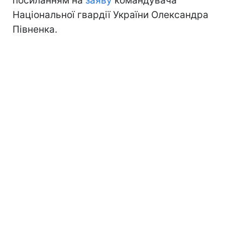
посиланням на
заяву
командувача
Національної гвардії України Олександра
Півненка.