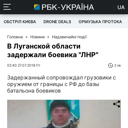
UA
ОБСТРІЛ КИЄВА
DRONE DEALS
ОРМУЗЬКА ПРОТОКА
Головна
»
Новини
»
Надзвичайні події
В Луганской области
задержали боевика "ЛНР"
02:40 27.07.2018 Пт
2 хв
Задержанный сопровождал грузовики с
оружием от границы с РФ до базы
батальона боевиков