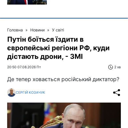
Головна
»
Новини
»
У світі
Путін боїться їздити в
європейські регіони РФ, куди
дістають дрони, - ЗМІ
20:50 07.08.2026 Пт
2 хв
Де тепер ховається російський диктатор?
СЕРГІЙ КОЗАЧУК