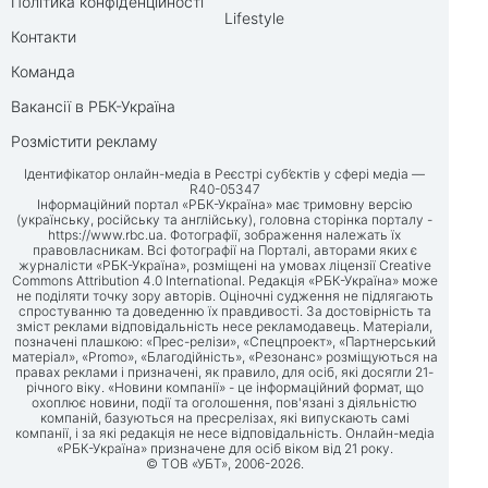
Політика конфіденційності
Lifestyle
Контакти
Команда
Вакансії в РБК-Україна
Розмістити рекламу
Ідентифікатор онлайн-медіа в Реєстрі суб’єктів у сфері медіа —
R40-05347
Інформаційний портал «РБК-Україна» має тримовну версію
(українську, російську та англійську), головна сторінка порталу -
https://www.rbc.ua
. Фотографії, зображення належать їх
правовласникам. Всі фотографії на Порталі, авторами яких є
журналісти «РБК-Україна», розміщені на умовах ліцензії Creative
Commons Attribution 4.0 International. Редакція «РБК-Україна» може
не поділяти точку зору авторів. Оціночні судження не підлягають
спростуванню та доведенню їх правдивості. За достовірність та
зміст реклами відповідальність несе рекламодавець. Матеріали,
позначені плашкою: «Прес-релізи», «Спецпроект», «Партнерський
матеріал», «Promo», «Благодійність», «Резонанс» розміщуються на
правах реклами і призначені, як правило, для осіб, які досягли 21-
річного віку. «Новини компанії» - це інформаційний формат, що
охоплює новини, події та оголошення, пов'язані з діяльністю
компаній, базуються на пресрелізах, які випускають самі
компанії, і за які редакція не несе відповідальність. Онлайн-медіа
«РБК-Україна» призначене для осіб віком від 21 року.
© ТОВ «УБТ», 2006-2026.