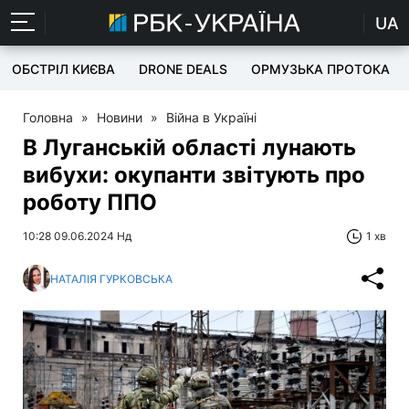
UA
ОБСТРІЛ КИЄВА
DRONE DEALS
ОРМУЗЬКА ПРОТОКА
Головна
»
Новини
»
Війна в Україні
В Луганській області лунають
вибухи: окупанти звітують про
роботу ППО
10:28 09.06.2024 Нд
1 хв
НАТАЛІЯ ГУРКОВСЬКА