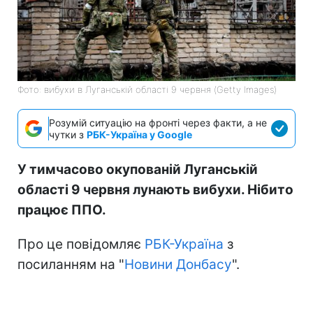
Фото: вибухи в Луганській області 9 червня (Getty Images)
Розумій ситуацію на фронті через факти, а не
чутки з
РБК-Україна у Google
У тимчасово окупованій Луганській
області 9 червня лунають вибухи. Нібито
працює ППО.
Про це повідомляє
РБК-Україна
з
посиланням на "
Новини Донбасу
".