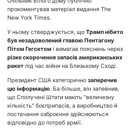
Очільник Білого дому публічно
прокоментував матеріал видання The
New York Times.
У ньому стверджується, що
Трамп нібито
був незадоволений главою Пентагону
Пітом Гегсетом
і вимагав пояснень через
різке скорочення запасів американських
ракет
під час війни на Близькому Сході.
Президент США категорично
заперечив
цю інформацію
. Ба більше, він запевнив,
що Сполучені Штати мають "величезну
кількість" боєприпасів, а виробництво й
постачання озброєння здійснюються
відповідно до потреб армії.