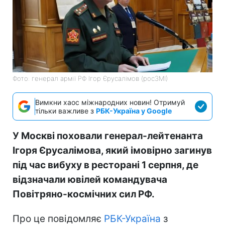
Фото: генерал армії РФ Ігор Єрусалімов (росЗМІ)
Вимкни хаос міжнародних новин! Отримуй
тільки важливе з
РБК-Україна у Google
У Москві поховали генерал-лейтенанта
Ігоря Єрусалімова, який імовірно загинув
під час вибуху в ресторані 1 серпня, де
відзначали ювілей командувача
Повітряно-космічних сил РФ.
Про це повідомляє
РБК-Україна
з