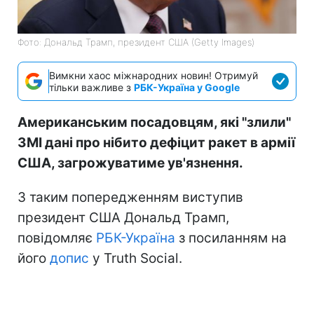
Фото: Дональд Трамп, президент США (Getty Images)
Вимкни хаос міжнародних новин! Отримуй
тільки важливе з
РБК-Україна у Google
Американським посадовцям, які "злили"
ЗМІ дані про нібито дефіцит ракет в армії
США, загрожуватиме ув'язнення.
З таким попередженням виступив
президент США Дональд Трамп,
повідомляє
РБК-Україна
з посиланням на
його
допис
у Truth Social.