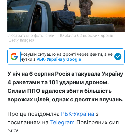
Ілюстративне фото: сили ППО збили 66 ворожих дронів
(Getty Images)
Розумій ситуацію на фронті через факти, а не
чутки з
РБК-Україна у Google
У ніч на 6 серпня Росія атакувала Україну
4 ракетами та 101 ударним дроном.
Силам ППО вдалося збити більшість
ворожих цілей, однак є десятки влучань.
Про це повідомляє
РБК-Україна
з
посиланням на
Telegram
Повітряних сил
ЗСУ.