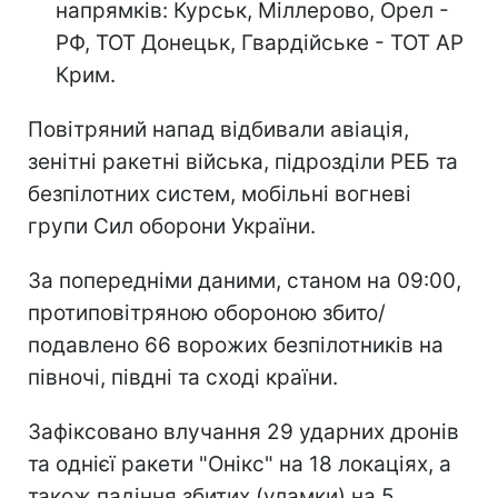
напрямків: Курськ, Міллерово, Орел -
РФ, ТОТ Донецьк, Гвардійське - ТОТ АР
Крим.
Повітряний напад відбивали авіація,
зенітні ракетні війська, підрозділи РЕБ та
безпілотних систем, мобільні вогневі
групи Сил оборони України.
За попередніми даними, станом на 09:00,
протиповітряною обороною збито/
подавлено 66 ворожих безпілотників на
півночі, півдні та сході країни.
Зафіксовано влучання 29 ударних дронів
та однієї ракети "Онікс" на 18 локаціях, а
також падіння збитих (уламки) на 5