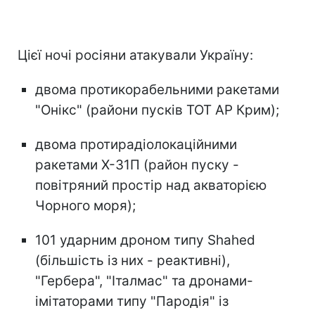
Цієї ночі росіяни атакували Україну:
двома протикорабельними ракетами
"Онікс" (райони пусків ТОТ АР Крим);
двома протирадіолокаційними
ракетами Х-31П (район пуску -
повітряний простір над акваторією
Чорного моря);
101 ударним дроном типу Shahed
(більшість із них - реактивні),
"Гербера", "Італмас" та дронами-
імітаторами типу "Пародія" із