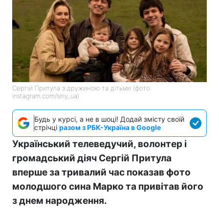
Сергій Притула з дружиною та дітьми (фото:
instagram.com/siriy_ua)
Будь у курсі, а не в шоці! Додай змісту своїй
стрічці
разом з РБК-Україна в Google
Український телеведучий, волонтер і
громадський діяч Сергій Притула
вперше за тривалий час показав фото
молодшого сина Марко та привітав його
з днем народження.