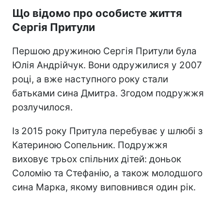
Що відомо про особисте життя
Сергія Притули
Першою дружиною Сергія Притули була
Юлія Андрійчук. Вони одружилися у 2007
році, а вже наступного року стали
батьками сина Дмитра. Згодом подружжя
розлучилося.
Із 2015 року Притула перебуває у шлюбі з
Катериною Сопельник. Подружжя
виховує трьох спільних дітей: доньок
Соломію та Стефанію, а також молодшого
сина Марка, якому виповнився один рік.