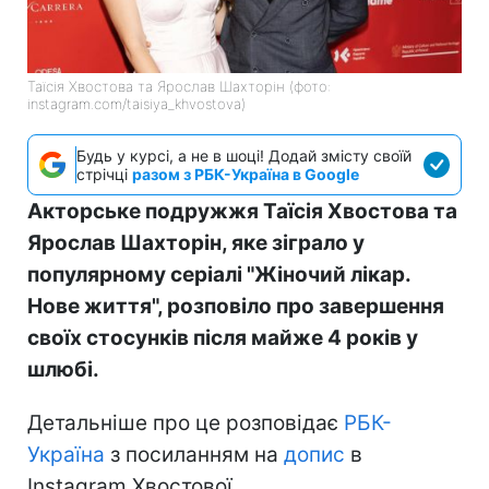
Таїсія Хвостова та Ярослав Шахторін (фото:
instagram.com/taisiya_khvostova)
Будь у курсі, а не в шоці! Додай змісту своїй
стрічці
разом з РБК-Україна в Google
Акторське подружжя Таїсія Хвостова та
Ярослав Шахторін, яке зіграло у
популярному серіалі "Жіночий лікар.
Нове життя", розповіло про завершення
своїх стосунків після майже 4 років у
шлюбі.
Детальніше про це розповідає
РБК-
Україна
з посиланням на
допис
в
Instagram Хвостової.