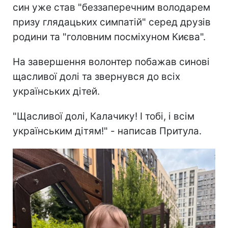
син уже став "беззаперечним володарем
призу глядацьких симпатій" серед друзів
родини та "головним посміхуном Києва".
На завершення волонтер побажав синові
щасливої долі та звернувся до всіх
українських дітей.
"Щасливої долі, Калачику! І тобі, і всім
українським дітям!" - написав Притула.