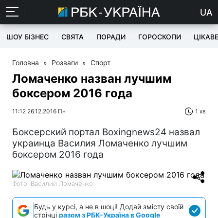
UA
ШОУ БІЗНЕС
СВЯТА
ПОРАДИ
ГОРОСКОПИ
ЦІКАВ
Головна
»
Розваги
»
Спорт
Ломаченко назван лучшим
боксером 2016 года
11:12 26.12.2016 Пн
1 хв
Боксерский портал Вoxingnews24 назвал
украинца Василия Ломаченко лучшим
боксером 2016 года
Фото: Василий Ломаченко
Будь у курсі, а не в шоці! Додай змісту своїй
стрічці
разом з РБК-Україна в Google