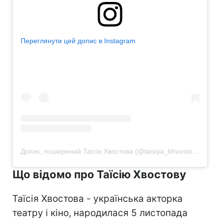
Переглянути цей допис в Instagram
Допис, поширений Таїсія Хвостова (@taisiya_khvostova)
Що відомо про Таїсію Хвостову
Таїсія Хвостова - українська акторка
театру і кіно, народилася 5 листопада