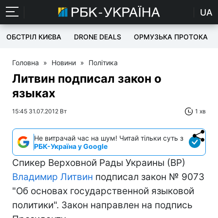
UA
ОБСТРІЛ КИЄВА
DRONE DEALS
ОРМУЗЬКА ПРОТОКА
Головна
»
Новини
»
Політика
Литвин подписал закон о
языках
15:45 31.07.2012 Вт
1 хв
Не витрачай час на шум! Читай тільки суть з
РБК-Україна у Google
Спикер Верховной Рады Украины (ВР)
Владимир Литвин
подписал закон № 9073
"Об основах государственной языковой
политики". Закон направлен на подпись