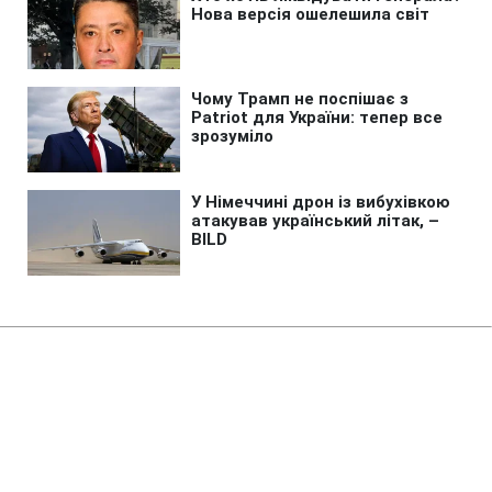
Головна
»
Новини
»
У світі
США розширили санкції проти
Куби через військові зв'язки з
Китаєм та РФ