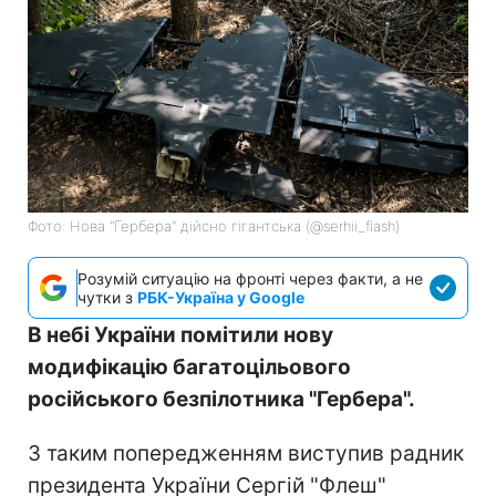
Фото: Нова "Гербера" дійсно гігантська (@serhii_flash)
Розумій ситуацію на фронті через факти, а не
чутки з
РБК-Україна у Google
В небі України помітили нову
модифікацію багатоцільового
російського безпілотника "Гербера".
З таким попередженням виступив радник
президента України Сергій "Флеш"