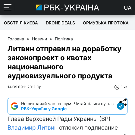
UA
ОБСТРІЛ КИЄВА
DRONE DEALS
ОРМУЗЬКА ПРОТОКА
Головна
»
Новини
»
Політика
Литвин отправил на доработку
законопроект о квотах
национального
аудиовизуального продукта
14:39 09.11.2011 Ср
1 хв
Не витрачай час на шум! Читай тільки суть з
РБК-Україна у Google
Глава Верховной Рады Украины (ВР)
Владимир Литвин
отложил подписание