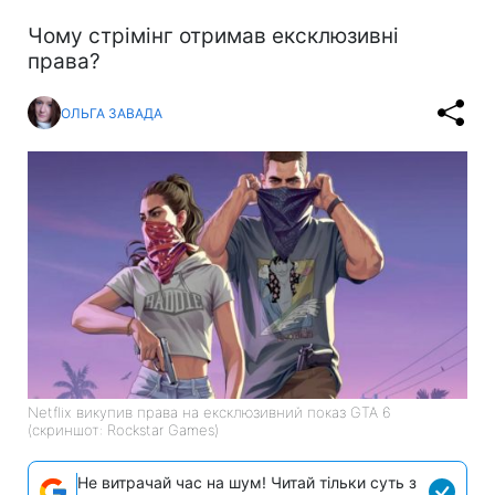
Чому стрімінг отримав ексклюзивні
права?
ОЛЬГА ЗАВАДА
Netflix викупив права на ексклюзивний показ GTA 6
(скриншот: Rockstar Games)
Не витрачай час на шум! Читай тільки суть з