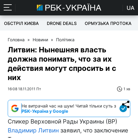
UA
ОБСТРІЛ КИЄВА
DRONE DEALS
ОРМУЗЬКА ПРОТОКА
Головна
»
Новини
»
Політика
Литвин: Нынешняя власть
должна понимать, что за их
действия могут спросить и с
них
16:08 18.11.2011 Пт
1 хв
Не витрачай час на шум! Читай тільки суть з
РБК-Україна у Google
Спикер Верховной Рады Украины (ВР)
Владимир Литвин
заявил, что заключение