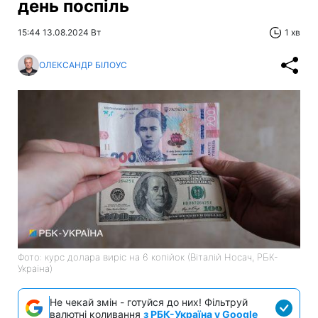
день поспіль
15:44 13.08.2024 Вт
1 хв
ОЛЕКСАНДР БІЛОУС
Фото: курс долара виріс на 6 копійок (Віталій Носач, РБК-
Україна)
Не чекай змін - готуйся до них! Фільтруй
валютні коливання
з РБК-Україна у Google