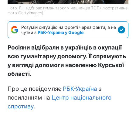
Фото: РФ відбирає гуманітарку у машканців ТОТ (ілюстративне
фото GettyImages)
Розумій ситуацію на фронті через факти, а не
чутки з
РБК-Україна у Google
Росіяни відібрали в українців в окупації
всю гуманітарну допомогу. Її спрямують
у вигляді допомоги населенню Курської
області.
Про це повідомляє
РБК-Україна
з
посиланням на
Центр національного
спротиву
.