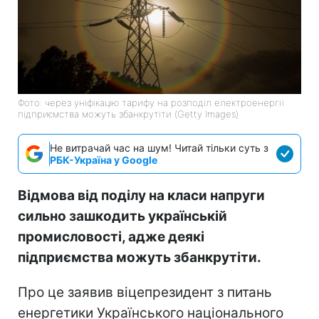
Фото: через уніфікацію тарифу на розподіл електроенергії
підприємства можуть збанкрутіти (Getty Images)
Не витрачай час на шум! Читай тільки суть з
РБК-Україна у Google
Відмова від поділу на класи напруги
сильно зашкодить українській
промисловості, адже деякі
підприємства можуть збанкрутіти.
Про це заявив віцепрезидент з питань
енергетики Українського національного