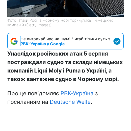
Фото: атаки Росії в Чорному морі торкнулись і німецьких
компаній (Getty Images)
Не витрачай час на шум! Читай тільки суть з
РБК-Україна у Google
Унаслідок російських атак 5 серпня
постраждали судно та склади німецьких
компаній Liqui Moly і Puma в Україні, а
також вантажне судно в Чорному морі.
Про це повідомляє
РБК-Україна
з
посиланням на
Deutsche Welle
.