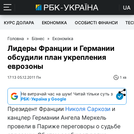
UA
КУРС ДОЛАРА
ЕКОНОМІКА
ОСОБИСТІ ФІНАНСИ
TEC
Головна
»
Бізнес
»
Економіка
Лидеры Франции и Германии
обсудили план укрепления
еврозоны
17:13 05.12.2011 Пн
1 хв
Не витрачай час на шум! Читай тільки суть з
РБК-Україна у Google
Президент Франции
Николя Саркози
и
канцлер Германии Ангела Меркель
провели в Париже переговоры о судьбе