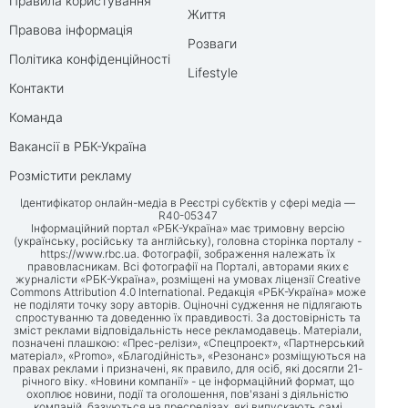
Правила користування
Життя
Правова інформація
Розваги
Політика конфіденційності
Lifestyle
Контакти
Команда
Вакансії в РБК-Україна
Розмістити рекламу
Ідентифікатор онлайн-медіа в Реєстрі суб’єктів у сфері медіа —
R40-05347
Інформаційний портал «РБК-Україна» має тримовну версію
(українську, російську та англійську), головна сторінка порталу -
https://www.rbc.ua
. Фотографії, зображення належать їх
правовласникам. Всі фотографії на Порталі, авторами яких є
журналісти «РБК-Україна», розміщені на умовах ліцензії Creative
Commons Attribution 4.0 International. Редакція «РБК-Україна» може
не поділяти точку зору авторів. Оціночні судження не підлягають
спростуванню та доведенню їх правдивості. За достовірність та
зміст реклами відповідальність несе рекламодавець. Матеріали,
позначені плашкою: «Прес-релізи», «Спецпроект», «Партнерський
матеріал», «Promo», «Благодійність», «Резонанс» розміщуються на
правах реклами і призначені, як правило, для осіб, які досягли 21-
річного віку. «Новини компанії» - це інформаційний формат, що
охоплює новини, події та оголошення, пов'язані з діяльністю
компаній, базуються на пресрелізах, які випускають самі