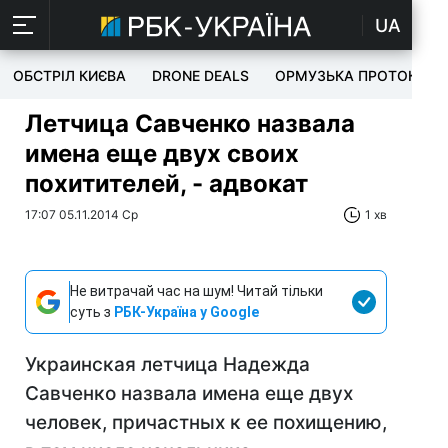
UA
ОБСТРІЛ КИЄВА
DRONE DEALS
ОРМУЗЬКА ПРОТОКА
Летчица Савченко назвала
имена еще двух своих
похитителей, - адвокат
17:07 05.11.2014 Ср
1 хв
Не витрачай час на шум! Читай тільки
суть з
РБК-Україна у Google
Украинская летчица Надежда
Савченко назвала имена еще двух
человек, причастных к ее похищению,