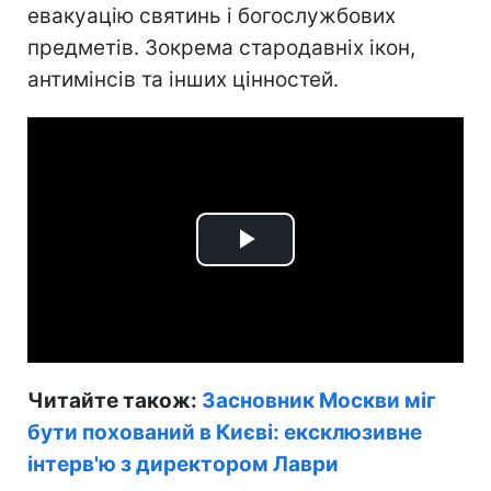
евакуацію святинь і богослужбових
предметів. Зокрема стародавніх ікон,
антимінсів та інших цінностей.
Play
Video
Читайте також:
Засновник Москви міг
бути похований в Києві: ексклюзивне
інтерв'ю з директором Лаври