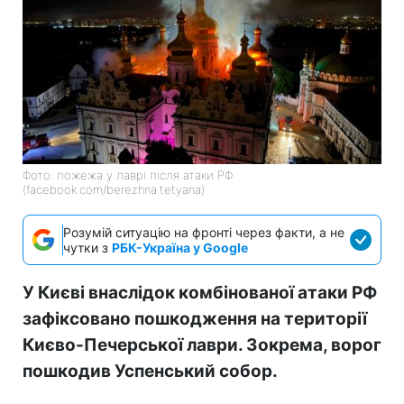
Фото: пожежа у лаврі після атаки РФ
(facebook.com/berezhna.tetyana)
Розумій ситуацію на фронті через факти, а не
чутки з
РБК-Україна у Google
У Києві внаслідок комбінованої атаки РФ
зафіксовано пошкодження на території
Києво-Печерської лаври. Зокрема, ворог
пошкодив Успенський собор.