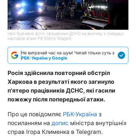
Ілюстративне фото: працівники ДСНС на виклику з ліквідації
наслідків атаки РФ (Getty Images)
Не витрачай час на шум! Читай тільки суть з
РБК-Україна у Google
Росія здійснила повторний обстріл
Харкова в результаті якого загинуло
п'ятеро працівників ДСНС, які гасили
пожежу після попередньої атаки.
Про це повідомляє
РБК-Україна
з
посиланням на
допис
міністра внутрішніх
справ Ігора Клименка в Telegram.