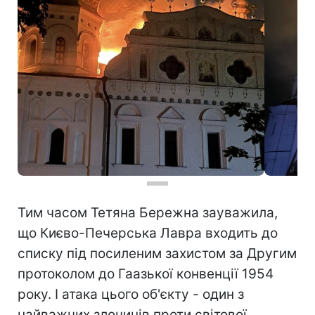
Тим часом Тетяна Бережна зауважила,
що Києво-Печерська Лавра входить до
списку під посиленим захистом за Другим
протоколом до Гаазької конвенції 1954
року. І атака цього об'єкту - один з
найважчих злочинів проти світової