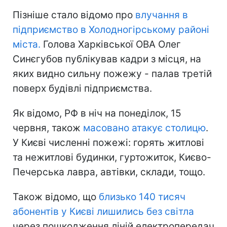
Пізніше стало відомо про
влучання в
підприємство в Холодногірському районі
міста.
Голова Харківської ОВА Олег
Синєгубов публікував кадри з місця, на
яких видно сильну пожежу - палав третій
поверх будівлі підприємства.
Як відомо, РФ в ніч на понеділок, 15
червня, також
масовано атакує столицю
.
У Києві численні пожежі: горять житлові
та нежитлові будинки, гуртожиток, Києво-
Печерська лавра, автівки, склади, тощо.
Також відомо, що
близько 140 тисяч
абонентів у Києві лишились без світла
через пошкодження ліній електропередач