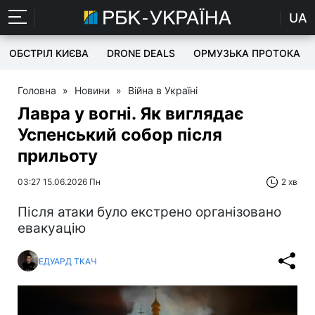
UA
ОБСТРІЛ КИЄВА
DRONE DEALS
ОРМУЗЬКА ПРОТОКА
Головна
»
Новини
»
Війна в Україні
Лавра у вогні. Як виглядає
Успенський собор після
прильоту
03:27 15.06.2026 Пн
2 хв
Після атаки було екстрено організовано
евакуацію
ЕДУАРД ТКАЧ