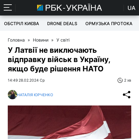
UA
ОБСТРІЛ КИЄВА
DRONE DEALS
ОРМУЗЬКА ПРОТОКА
Головна
»
Новини
»
У світі
У Латвії не виключають
відправку військ в Україну,
якщо буде рішення НАТО
14:49 28.02.2024 Ср
2 хв
НАТАЛІЯ ЮРЧЕНКО