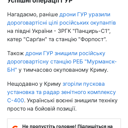
Успішні операції ГУР
Нагадаємо, раніше
дрони ГУР уразили
дороговартісні цілі російських окупантів
на півдні України - ЗРГК "Панцирь-С1",
катер "Сарґан" та станцію "Форпост".
Також
дрони ГУР знищили російську
дороговартісну станцію РЕБ "Мурманск-
БН"
у тимчасово окупованому Криму.
Нещодавно у Криму
згоріли пускова
установка та радар зенітного комплексу
С-400
. Українські воєнні знищили техніку
просто на бойовій позиції.
Не пропустіть головне! Підпишіться на