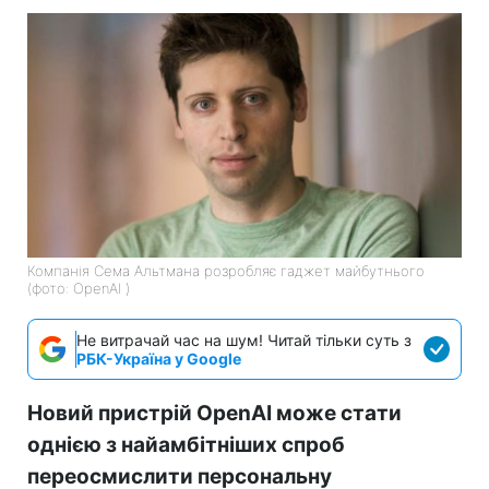
Компанія Сема Альтмана розробляє гаджет майбутнього
(фото: OpenAI )
Не витрачай час на шум! Читай тільки суть з
РБК-Україна у Google
Новий пристрій OpenAI може стати
однією з найамбітніших спроб
переосмислити персональну