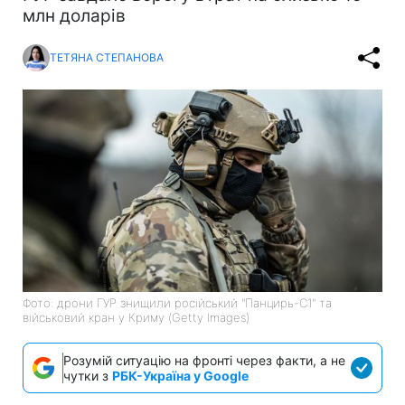
млн доларів
ТЕТЯНА СТЕПАНОВА
Фото: дрони ГУР знищили російський "Панцирь-С1" та
військовий кран у Криму (Getty Images)
Розумій ситуацію на фронті через факти, а не
чутки з
РБК-Україна у Google