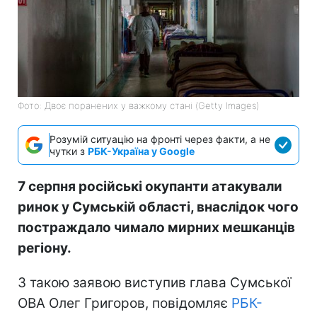
Фото: Двоє поранених у важкому стані (Getty Images)
Розумій ситуацію на фронті через факти, а не
чутки з
РБК-Україна у Google
7 серпня російські окупанти атакували
ринок у Сумській області, внаслідок чого
постраждало чимало мирних мешканців
регіону.
З такою заявою виступив глава Сумської
ОВА Олег Григоров, повідомляє
РБК-