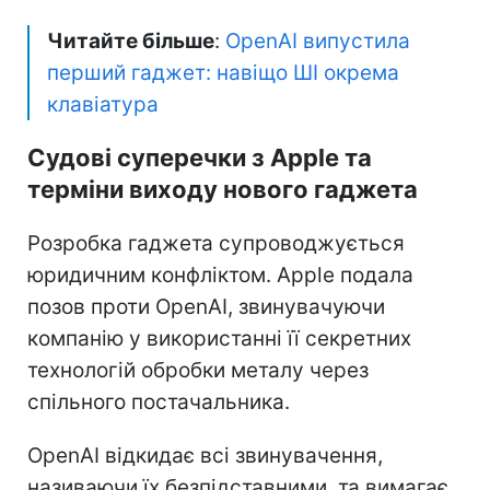
Читайте більше
:
OpenAI випустила
перший гаджет: навіщо ШІ окрема
клавіатура
Судові суперечки з Apple та
терміни виходу нового гаджета
Розробка гаджета супроводжується
юридичним конфліктом. Apple подала
позов проти OpenAI, звинувачуючи
компанію у використанні її секретних
технологій обробки металу через
спільного постачальника.
OpenAI відкидає всі звинувачення,
називаючи їх безпідставними, та вимагає