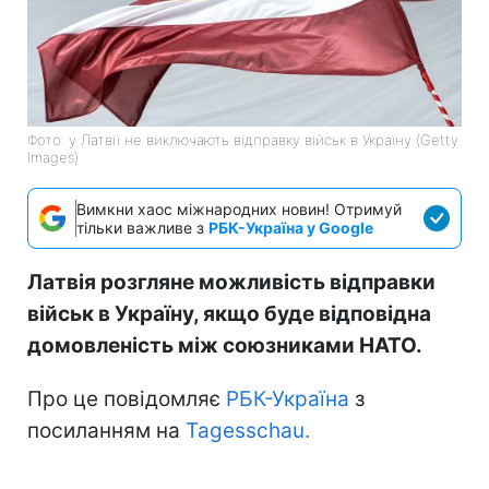
Фото: у Латвії не виключають відправку військ в Україну (Getty
Images)
Вимкни хаос міжнародних новин! Отримуй
тільки важливе з
РБК-Україна у Google
Латвія розгляне можливість відправки
військ в Україну, якщо буде відповідна
домовленість між союзниками НАТО.
Про це повідомляє
РБК-Україна
з
посиланням на
Tagesschau.