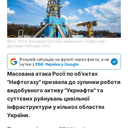
Фото: Росія атакувала буровий майданчик "Нафтогазу"
дронами (naftogaz.com)
Розумій ситуацію на фронті через факти, а не
чутки з
РБК-Україна у Google
Масована атака Росії по об’єктах
"Нафтогазу" призвела до зупинки роботи
видобувного активу "Укрнафти" та
суттєвих руйнувань цивільної
інфраструктури у кількох областях
України.