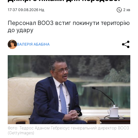
17:37 09.08.2026 Нд
2 хв
Персонал ВООЗ встиг покинути територію
до удару
ВАЛЕРІЯ АБАБІНА
Фото: Тедрос Аданом Гебреїсус генеральний директор ВООЗ
(GettyImages)