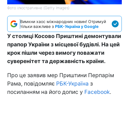
Фото ілюстративне (Getty Images)
Вимкни хаос міжнародних новин! Отримуй
тільки важливе з
РБК-Україна у Google
У столиці Косово Приштині демонтували
прапор України з місцевої будівлі. На цей
крок пішли через вимогу поважати
суверенітет та державність країни.
Про це заявив мер Приштини Перпарім
Рама, повідомляє
РБК-Україна
з
посиланням на його допис у
Facebook
.