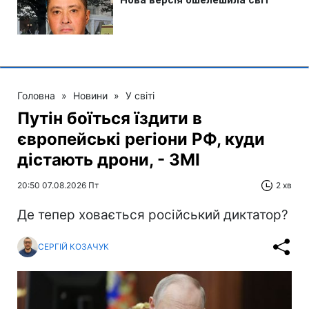
Головна
»
Новини
»
У світі
Путін боїться їздити в
європейські регіони РФ, куди
дістають дрони, - ЗМІ
20:50 07.08.2026 Пт
2 хв
Де тепер ховається російський диктатор?
СЕРГІЙ КОЗАЧУК