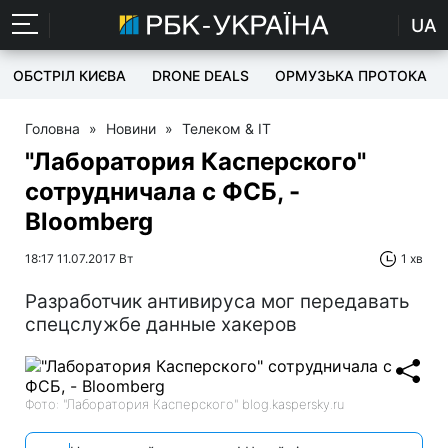
UA
ОБСТРІЛ КИЄВА
DRONE DEALS
ОРМУЗЬКА ПРОТОКА
Головна
»
Новини
»
Телеком & IT
"Лаборатория Касперского"
сотрудничала с ФСБ, -
Bloomberg
18:17 11.07.2017 Вт
1 хв
Разработчик антивируса мог передавать
спецслужбе данные хакеров
Фото: "Лаборатория Касперского" blog.kaspersky.ru