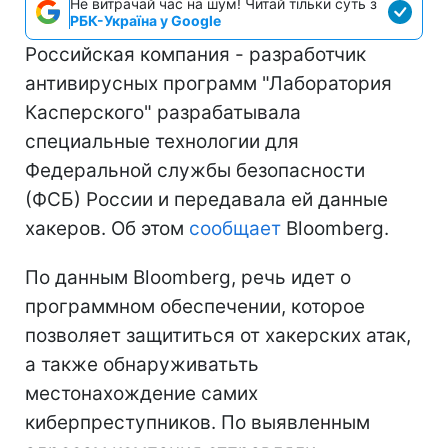
Не витрачай час на шум! Читай тільки суть з
РБК-Україна у Google
Российская компания - разработчик
антивирусных программ "Лаборатория
Касперского" разрабатывала
специальные технологии для
Федеральной службы безопасности
(ФСБ) России и передавала ей данные
хакеров. Об этом
сообщает
Bloomberg.
По данным Bloomberg, речь идет о
программном обеспечении, которое
позволяет защититься от хакерских атак,
а также обнаруживатьть
местонахождение самих
киберпреступников. По выявленным