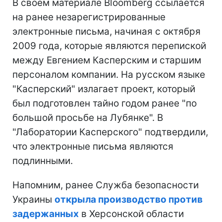
В своем материале Bloomberg ссылается
на ранее незарегистрированные
электронные письма, начиная с октября
2009 года, которые являются перепиской
между Евгением Касперским и старшим
персоналом компании. На русском языке
"Касперский" излагает проект, который
был подготовлен тайно годом ранее "по
большой просьбе на Лубянке". В
"Лаборатории Касперского" подтвердили,
что электронные письма являются
подлинными.
Напомним, ранее Служба безопасности
Украины
открыла производство против
задержанных
в Херсонской области