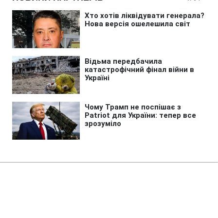
Головна
»
Новини
»
Надзвичайні події
Незаконно списували з
військового обліку: суд