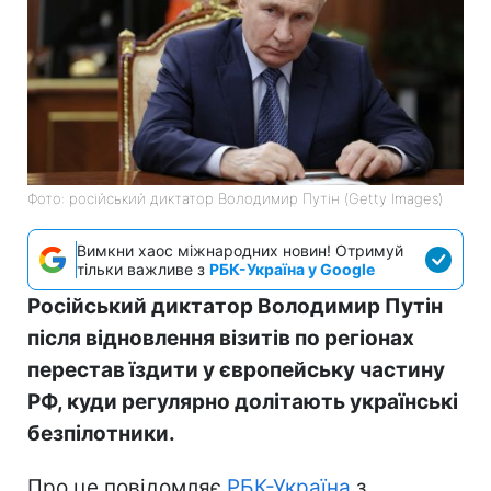
Фото: російський диктатор Володимир Путін (Getty Images)
Вимкни хаос міжнародних новин! Отримуй
тільки важливе з
РБК-Україна у Google
Російський диктатор Володимир Путін
після відновлення візитів по регіонах
перестав їздити у європейську частину
РФ, куди регулярно долітають українські
безпілотники.
Про це повідомляє
РБК-Україна
з