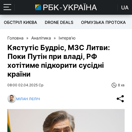
UA
ОБСТРІЛ КИЄВА
DRONE DEALS
ОРМУЗЬКА ПРОТОКА
Головна
»
Аналітика
»
Інтерв'ю
Кястутіс Будріс, МЗС Литви:
Поки Путін при владі, РФ
хотітиме підкорити сусідні
країни
08:00 02.04.2025 Ср
8 хв
МІЛАН ЛЄЛІЧ