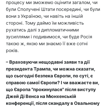
процесу ми зможемо оцінити загалом, чи
були Сполучені Штати посередині, чи були
вони з Україною, чи навіть на іншій
стороні. Тому даймо їм можливість
рухатись далі з дипломатичними
зусиллями і подивимося, чи буде Росія
такою ж, якою ми знаємо її вже сотні
років.
– Враховуючи нещодавні заяви та дії
президента Трампа, чи можна сказати,
що сьогодні безпека Європи, по суті, є
справою самої Європи? І чи вважаєте ви,
що Європа "прокинулася" після виступу
Джей Ді Венса на Мюнхенській
конференції, після скандалу в Овальному