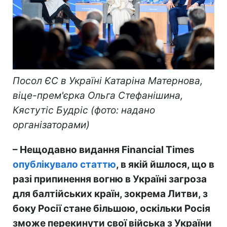
Посол ЄС в Україні Катаріна Матернова,
віце-прем'єрка Ольга Стефанішина,
Кястутіс Будріс (фото: надано
організаторами)
– Нещодавно видання Financial Times
опублікувало статтю
, в якій йшлося, що в
разі припинення вогню в Україні загроза
для балтійських країн, зокрема Литви, з
боку Росії стане більшою, оскільки Росія
зможе перекинути свої війська з України