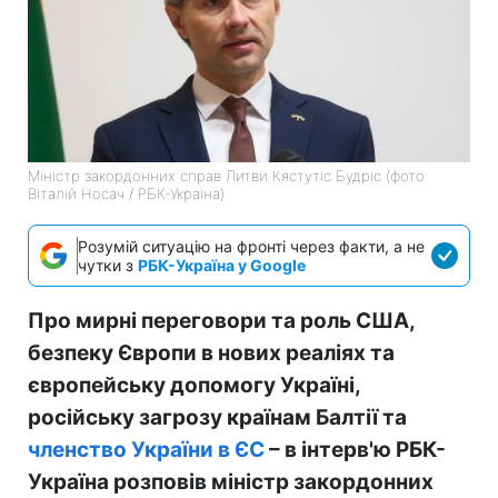
Міністр закордонних справ Литви Кястутіс Будріс (фото:
Віталій Носач / РБК-Україна)
Розумій ситуацію на фронті через факти, а не
чутки з
РБК-Україна у Google
Про мирні переговори та роль США,
безпеку Європи в нових реаліях та
європейську допомогу Україні,
російську загрозу країнам Балтії та
членство України в ЄС
– в інтерв'ю РБК-
Україна розповів міністр закордонних