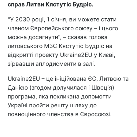
справ Литви Кястутіс Будріс.
"У 2030 році, 1 січня, ви можете стати
членом Європейського союзу – і цього
можна досягнути", – сказав голова
литовського МЗС Кястутіс Будріс на
відкритті проекту Ukraine2EU у Києві,
зірвавши аплодисменти в залі.
Ukraine2EU – це ініційована ЄС, Литвою та
Данією (згодом долучилася і Швеція)
програма, яка покликана допомогти
Україні пройти решту шляху до
повноцінного членства в Євросоюзі.