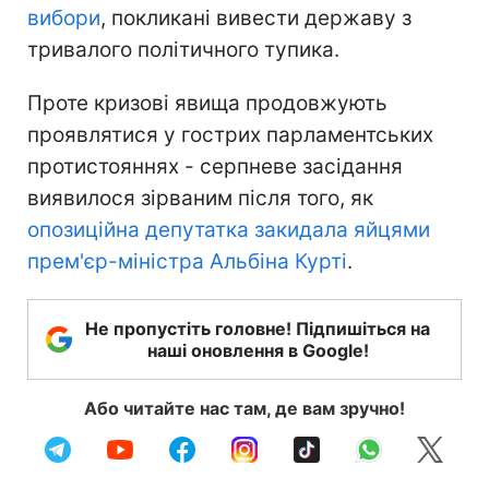
вибори
, покликані вивести державу з
тривалого політичного тупика.
Проте кризові явища продовжують
проявлятися у гострих парламентських
протистояннях - серпневе засідання
виявилося зірваним після того, як
опозиційна депутатка закидала яйцями
прем'єр-міністра Альбіна Курті
.
Не пропустіть головне! Підпишіться на
наші оновлення в Google!
Або читайте нас там, де вам зручно!