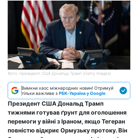
Фото: президент США Дональд Трамп (Getty Images)
Вимкни хаос міжнародних новин! Отримуй
тільки важливе з
РБК-Україна у Google
Президент США Дональд Трамп
тижнями готував ґрунт для оголошення
перемоги у війні з Іраном, якщо Тегеран
повністю відкриє Ормузьку протоку. Він