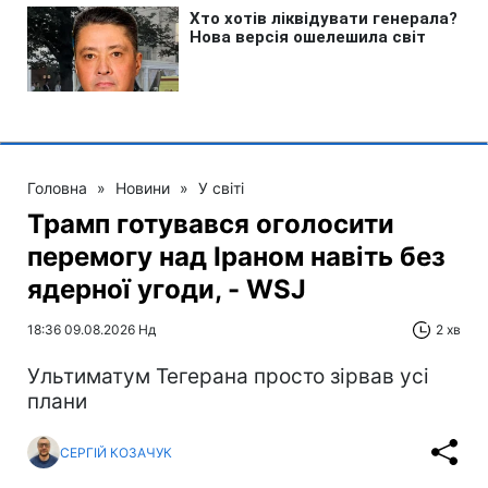
Головна
»
Новини
»
У світі
Трамп готувався оголосити
перемогу над Іраном навіть без
ядерної угоди, - WSJ
18:36 09.08.2026 Нд
2 хв
Ультиматум Тегерана просто зірвав усі
плани
СЕРГІЙ КОЗАЧУК