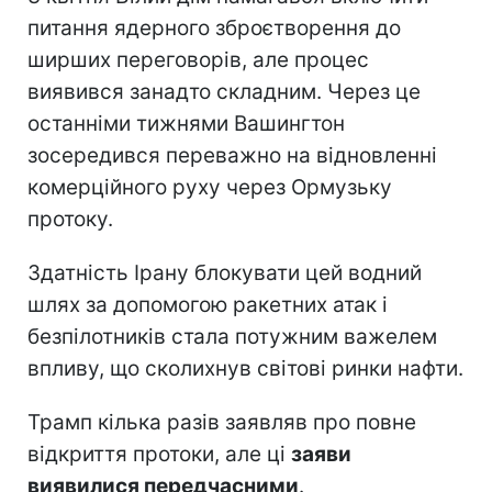
питання ядерного зброєтворення до
ширших переговорів, але процес
виявився занадто складним. Через це
останніми тижнями Вашингтон
зосередився переважно на відновленні
комерційного руху через Ормузьку
протоку.
Здатність Ірану блокувати цей водний
шлях за допомогою ракетних атак і
безпілотників стала потужним важелем
впливу, що сколихнув світові ринки нафти.
Трамп кілька разів заявляв про повне
відкриття протоки, але ці
заяви
виявилися передчасними
.