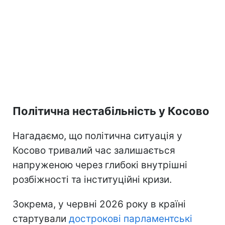
Політична нестабільність у Косово
Нагадаємо, що політична ситуація у
Косово тривалий час залишається
напруженою через глибокі внутрішні
розбіжності та інституційні кризи.
Зокрема, у червні 2026 року в країні
стартували
дострокові парламентські