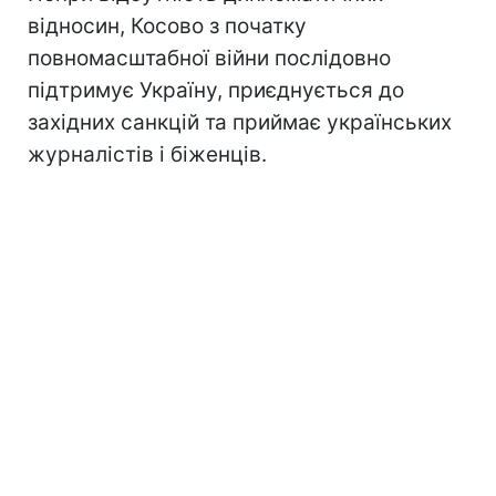
відносин, Косово з початку
повномасштабної війни послідовно
підтримує Україну, приєднується до
західних санкцій та приймає українських
журналістів і біженців.