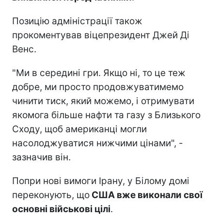
Позицію адміністрації також
прокоментував віцепрезидент Джей Ді
Венс.
"Ми в середині гри. Якщо ні, то це теж
добре, ми просто продовжуватимемо
чинити тиск, який можемо, і отримувати
якомога більше нафти та газу з Близького
Сходу, щоб американці могли
насолоджуватися нижчими цінами", -
зазначив він.
Попри нові вимоги Ірану, у Білому домі
переконують, що
США вже виконали свої
основні військові цілі
.