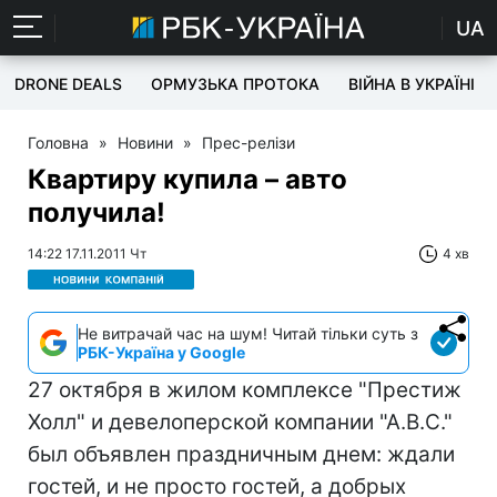
UA
DRONE DEALS
ОРМУЗЬКА ПРОТОКА
ВІЙНА В УКРАЇНІ
Головна
»
Новини
»
Прес-релізи
Квартиру купила – авто
получила!
14:22 17.11.2011 Чт
4 хв
Не витрачай час на шум! Читай тільки суть з
РБК-Україна у Google
27 октября в жилом комплексе "Престиж
Холл" и девелоперской компании "А.В.С."
был объявлен праздничным днем: ждали
гостей, и не просто гостей, а добрых