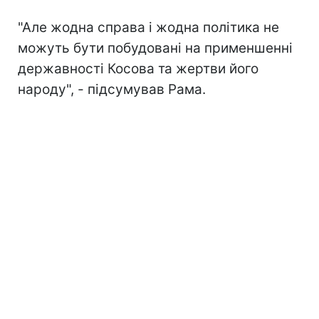
"Але жодна справа і жодна політика не
можуть бути побудовані на применшенні
державності Косова та жертви його
народу", - підсумував Рама.