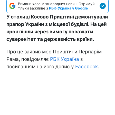
Вимкни хаос міжнародних новин! Отримуй
тільки важливе з
РБК-Україна у Google
У столиці Косово Приштині демонтували
прапор України з місцевої будівлі. На цей
крок пішли через вимогу поважати
суверенітет та державність країни.
Про це заявив мер Приштини Перпарім
Рама, повідомляє
РБК-Україна
з
посиланням на його допис у
Facebook
.