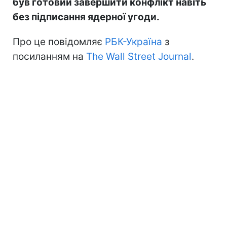
був готовий завершити конфлікт навіть
без підписання ядерної угоди.
Про це повідомляє
РБК-Україна
з
посиланням на
The Wall Street Journal
.