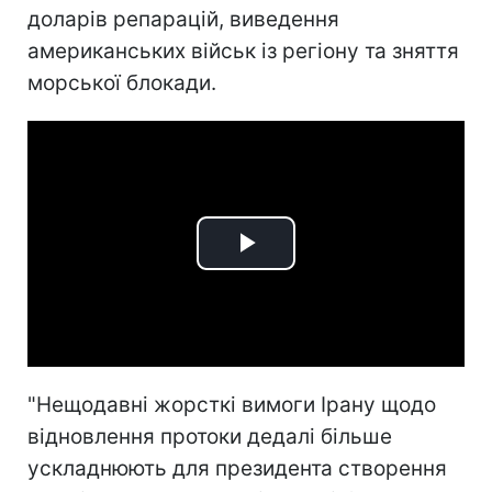
доларів репарацій, виведення
американських військ із регіону та зняття
морської блокади.
Play
Video
"Нещодавні жорсткі вимоги Ірану щодо
відновлення протоки дедалі більше
ускладнюють для президента створення