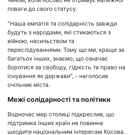
чином, коли Косово не отримує належної
поваги до свого статусу.
"Наша емпатія та солідарність завжди
будуть з народами, які стикаються з
війною, насильством та
переслідуваннями. Тому що ми, краще за
багатьох інших, знаємо, що означає
боротися за свободу, гідність та право на
існування як держави", - наголосив
очільник міста.
Межі солідарності та політики
Водночас мер столиці підкреслив, що
підтримка інших країн не повинна
шкодити національним інтересам Косова.