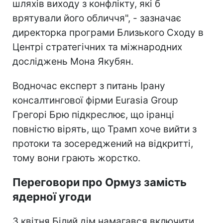
шляхів виходу з конфлікту, які б
врятували його обличчя", - зазначає
директорка програми Близького Сходу в
Центрі стратегічних та міжнародних
досліджень Мона Якубян.
Водночас експерт з питань Ірану
консалтингової фірми Eurasia Group
Грегорі Брю підкреслює, що іранці
повністю вірять, що Трамп хоче вийти з
протоки та зосереджений на відкритті,
тому вони грають жорстко.
Переговори про Ормуз замість
ядерної угоди
З квітня Білий дім намагався включити