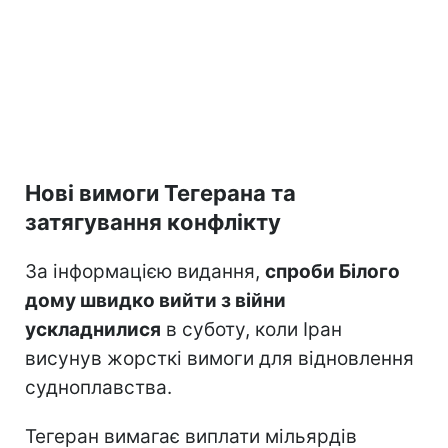
Нові вимоги Тегерана та
затягування конфлікту
За інформацією видання,
спроби Білого
дому швидко вийти з війни
ускладнилися
в суботу, коли Іран
висунув жорсткі вимоги для відновлення
судноплавства.
Тегеран вимагає виплати мільярдів