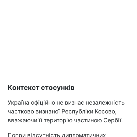
Контекст стосунків
Україна офіційно не визнає незалежність
частково визнаної Республіки Косово,
вважаючи її територію частиною Сербії.
Попри відсутність дипломатичних