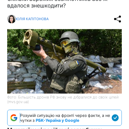
вдалося знешкодити?
ЮЛІЯ КАПІТОНОВА
Фото: Більшість дронів РФ знову не дібралися до своїх цілей
(mvs.gov.ua)
Розумій ситуацію на фронті через факти, а не
чутки з
РБК-Україна у Google