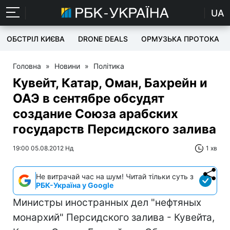
UA
ОБСТРІЛ КИЄВА
DRONE DEALS
ОРМУЗЬКА ПРОТОКА
Головна
»
Новини
»
Політика
Кувейт, Катар, Оман, Бахрейн и
ОАЭ в сентябре обсудят
создание Союза арабских
государств Персидского залива
19:00 05.08.2012 Нд
1 хв
Не витрачай час на шум! Читай тільки суть з
РБК-Україна у Google
Министры иностранных дел "нефтяных
монархий" Персидского залива - Кувейта,