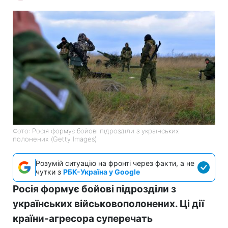
Фото: Росія формує бойові підрозділи з українських
полонених (Getty Images)
Розумій ситуацію на фронті через факти, а не
чутки з
РБК-Україна у Google
Росія формує бойові підрозділи з
українських військовополонених. Ці дії
країни-агресора суперечать