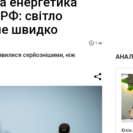
 енергетика
 РФ: світло
не швидко
1 хв
иявилися серйознішими, ніж
АНАЛ
Юлія