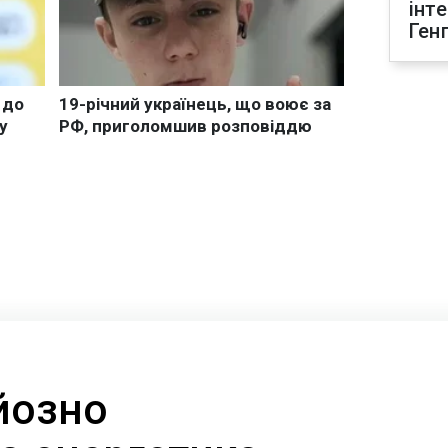
інт
Ген
йозно