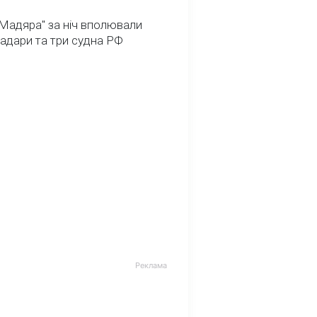
Мадяра" за ніч вполювали
радари та три судна РФ