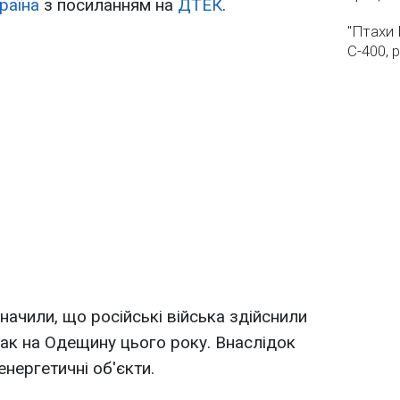
раїна
з посиланням на
ДТЕК
.
"Птахи 
С-400, 
значили, що російські війська здійснили
ак на Одещину цього року. Внаслідок
нергетичні об'єкти.