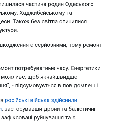
лишилася частина родин Одеського
ському, Хаджибейському та
еси. Також без світла опинилися
уктури.
шкодження є серйозними, тому ремонт
монт потребуватиме часу. Енергетики
е можливе, щоб якнайшвидше
я", - підсумовується в повідомленні.
ня
російські війська здійснили
і
, застосувавши дрони та балістичні
 зафіксовані руйнування та є