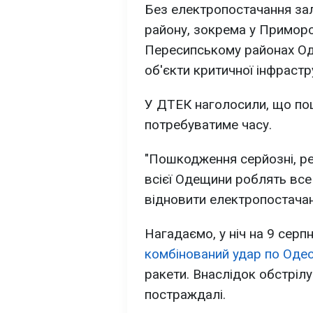
Без електропостачання за
району, зокрема у Примор
Пересипському районах Од
об'єкти критичної інфрастр
У ДТЕК наголосили, що по
потребуватиме часу.
"Пошкодження серйозні, ре
всієї Одещини роблять вс
відновити електропостачанн
Нагадаємо, у ніч на 9 серп
комбінований удар по Одес
ракети. Внаслідок обстрілу
постраждалі.