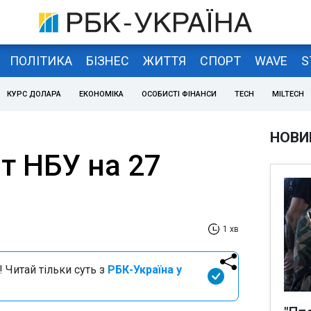
ПОЛІТИКА
БІЗНЕС
ЖИТТЯ
СПОРТ
WAVE
S
КУРС ДОЛАРА
ЕКОНОМІКА
ОСОБИСТІ ФІНАНСИ
TECH
MILTECH
НОВИ
т НБУ на 27
1 хв
 Читай тільки суть з
РБК-Україна у