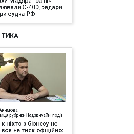
ахи Мадяра" за ніч
лювали С-400, радари
три судна РФ
ІТИКА
 Акимова
ниця рубрики Надзвичайні події
ік ніхто з бізнесу не
івся на тиск офіційно: