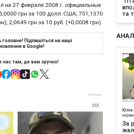
"Пт
л на 27 февраля 2008 г. официальные
впо
5,0000 грн за 100 долл. США; 751,1370
та 
н); 2,0649 грн за 10 руб. (+0,0008 грн).
АНАЛ
ь головне! Підпишіться на наші
новлення в Google!
 нас там, де вам зручно!
Юлія
керів
За р
жал