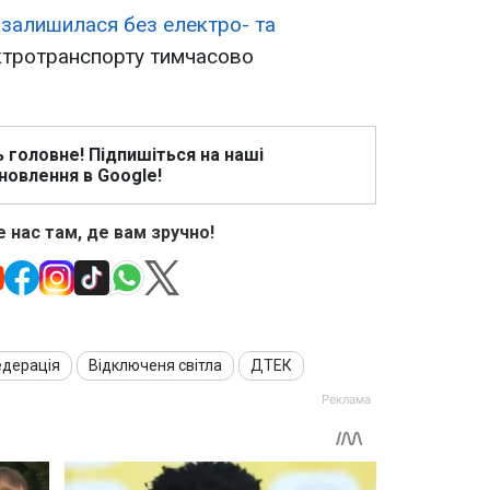
и
залишилася без електро- та
ектротранспорту тимчасово
ь головне! Підпишіться на наші
новлення в Google!
 нас там, де вам зручно!
едерація
Відключеня світла
ДТЕК