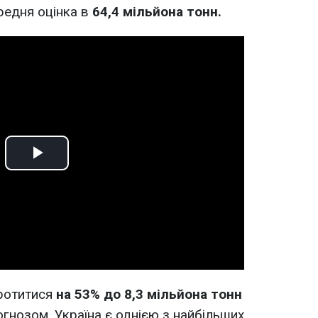
редня оцінка в
64,4 мільйона тонн.
Play
Video
ротитися
на 53% до 8,3 мільйона тонн
огнозом. Україна є однією з найбільших