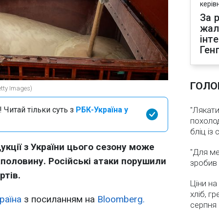
керів
За р
жал
інт
Ген
ГОЛО
tty Images)
 Читай тільки суть з
РБК-Україна у
"Лякати
похолод
бліц із
укції з України цього сезону може
"Для ме
половину. Російські атаки порушили
зробив 
ртів.
Ціни на
хліб, г
раїна
з посиланням на
Bloomberg.
серпня