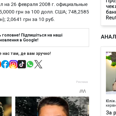
Про
л на 26 февраля 2008 г. официальные
чек
5,0000 грн за 100 долл. США; 748,2585
бан
Reu
н); 2,0641 грн за 10 руб.
ь головне! Підпишіться на наші
АНАЛ
новлення в Google!
 нас там, де вам зручно!
Юлія
керів
За р