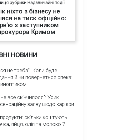
ниця рубрики Надзвичайні події
ік ніхто з бізнесу не
івся на тиск офіційно:
ерв'ю з заступником
прокурора Кримом
ВНІ НОВИНИ
ся не треба". Коли буде
ання й чи повернеться спека:
 синоптиком
не все скінчилося": Усик
сенсаційну заяву щодо кар'єри
 продукти: скільки коштують
речка, яйця, олія та молоко 7