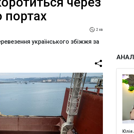
коротиться через
о портах
2 хв
еревезення українського збіжжя за
АНАЛ
Юлія