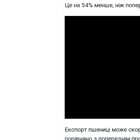
Це на 54% менше, ніж попе
Експорт пшениці може ско
порівняно з попереднім пр