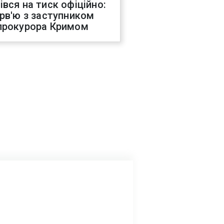
івся на тиск офіційно:
ерв'ю з заступником
прокурора Кримом