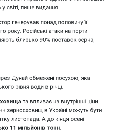
у світі, пише видання.
тор генерував понад половину її
о року. Російські атаки на порти
ляють близько 90% поставок зерна,
ерез Дунай обмежені посухою, яка
ого рівня води в річці.
сховища
та впливає на внутрішні ціни.
нн зерносховищ в Україні можуть бути
тку листопада. А до кінця осені
ько 11 мільйонів тонн.