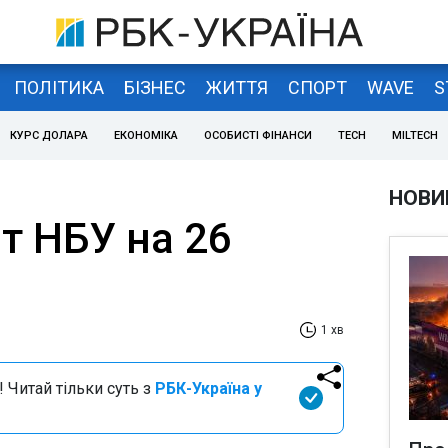
ПОЛІТИКА
БІЗНЕС
ЖИТТЯ
СПОРТ
WAVE
S
КУРС ДОЛАРА
ЕКОНОМІКА
ОСОБИСТІ ФІНАНСИ
TECH
MILTECH
НОВИ
т НБУ на 26
1 хв
 Читай тільки суть з
РБК-Україна у