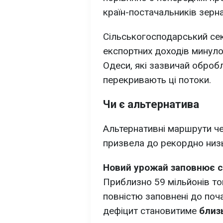
країн-постачальників зерна 
Сільськогосподарський сек
експортних доходів минулог
Одеси, які зазвичай оброб
перекривають ці потоки.
Чи є альтернатива
Альтернативні маршрути ч
призвела до рекордно низьк
Новий урожай заповнює 
Приблизно 59 мільйонів то
повністю заповнені до поча
дефіцит становитиме
близ