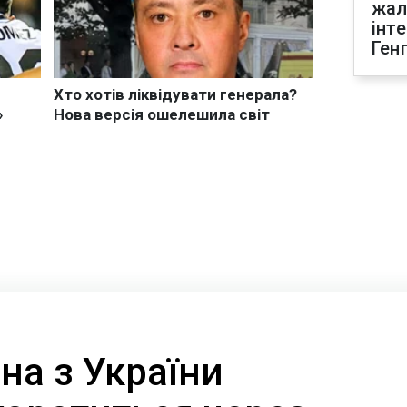
жал
інт
Ген
на з України