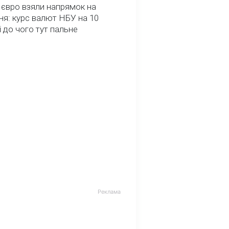
 євро взяли напрямок на
я: курс валют НБУ на 10
і до чого тут пальне