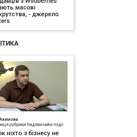
давців з Wildberries
ають масові
крутства, - джерело
ters
ІТИКА
 Акимова
ниця рубрики Надзвичайні події
ік ніхто з бізнесу не