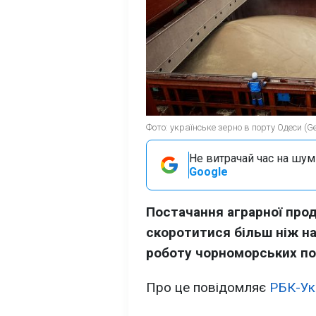
Фото: українське зерно в порту Одеси (Ge
Не витрачай час на шум!
Google
Постачання аграрної прод
скоротитися більш ніж на
роботу чорноморських по
Про це повідомляє
РБК-Ук