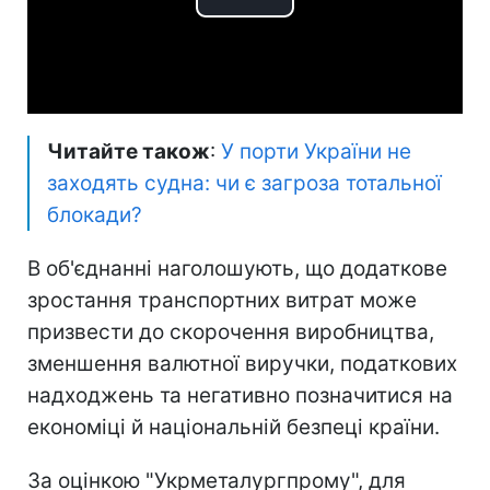
Play
Video
Читайте також
:
У порти України не
заходять судна: чи є загроза тотальної
блокади?
В об'єднанні наголошують, що додаткове
зростання транспортних витрат може
призвести до скорочення виробництва,
зменшення валютної виручки, податкових
надходжень та негативно позначитися на
економіці й національній безпеці країни.
За оцінкою "Укрметалургпрому", для