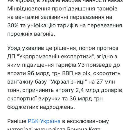
Як відомо, в Україні набрав чинності наказ
Мінвідновлення про підвищення тарифів
на вантажні залізничні перевезення на
30% та уніфікацію тарифів на перевезення
порожніх вагонів.
Уряд ухвалив це рішення, попри прогноз
ДП "Укрпромзовнішекспертизи", згідно з
яким підвищення тарифів УЗ призведе до
втрати 96 млрд грн ВВП на рік, скоротить
вантажну базу "Укрзалізниці" на 27 млн
тонн, спричинить втрату 2,4 млрд доларів
експортної виручки та 36 млрд грн
бюджетних надходжень.
Раніше
РБК-Україна
в ексклюзивному
матеріалі журналіста Романа Кота