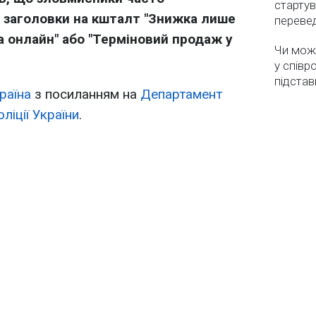
стартув
 заголовки на кшталт "Знижка лише
перевед
да онлайн" або "Терміновий продаж у
Чи мож
у співр
підстав
раїна
з посиланням на
Департамент
оліції України
.