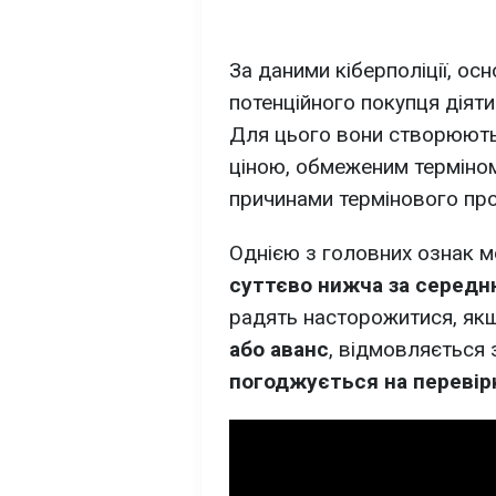
За даними кіберполіції, ос
потенційного покупця діят
Для цього вони створюют
ціною, обмеженим терміном
причинами термінового пр
Однією з головних ознак 
суттєво нижча за середн
радять насторожитися, я
або аванс
, відмовляється 
погоджується на перевір