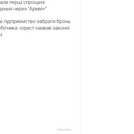
али перші спрощені
ення через "Армія+"
е підприємство забрати бронь
обітника: юрист назвав законні
и