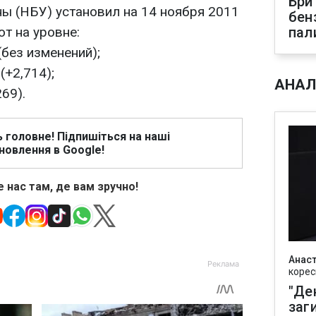
Бри
ы (НБУ) установил на 14 ноября 2011
бен
т на уровне:
пал
(без изменений);
(+2,714);
АНАЛ
269).
ь головне! Підпишіться на наші
новлення в Google!
 нас там, де вам зручно!
Анаст
корес
"Де
заг