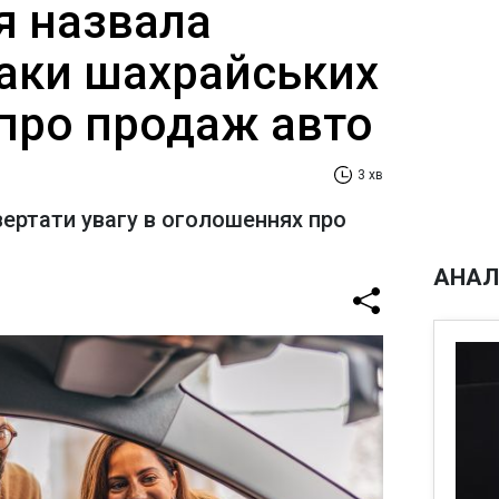
я назвала
наки шахрайських
про продаж авто
3 хв
ертати увагу в оголошеннях про
АНАЛ