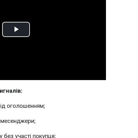
Play
Video
игналів:
під оголошенням;
 месенджери;
 без участі покупця;