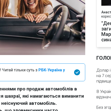
Анаст
корес
"Де
заг
Мар
син
ГОЛО
 Читай тільки суть з
РБК-Україна у
Долар і
на 7 се
підвищ
ннями про продаж автомобілів в
В Украї
я шахраї, які намагаються виманити
відзнач
 неіснуючий автомобіль.
Без зго
ь, що зловмисники часто