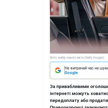
Фото: вибір нового авто (Getty Images)
Не витрачай час на шум!
Google
За привабливими оголоше
інтернеті можуть ховатис
передоплату або продати
Правоохоронці зазначают