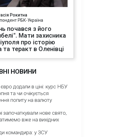
асія Рокитна
пондент РБК-Україна
нь почався з його
ибелі". Мати захисника
іуполя про історію
а та теракт в Оленівці
ВНІ НОВИНИ
 євро додали в ціні: курс НБУ
рпня та чи очікується
ення попиту на валюту
ні започаткували нове свято,
атимемо вже на вихідних
ди командира: у ЗСУ