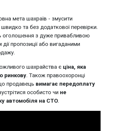
новна мета шахраїв - змусити
и швидко та без додаткової перевірки.
ь оголошення з дуже привабливою
 дії пропозиції або вигаданими
одажу.
можливого шахрайства є
ціна, яка
ю ринкову
. Також правоохоронці
кщо продавець
вимагає передоплату
зустрітися особисто чи
не
ку автомобіля на СТО
.