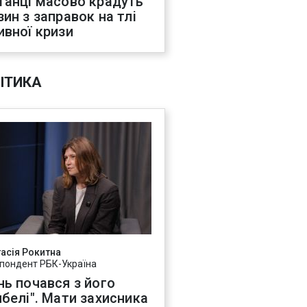
танці масово крадуть
зин з заправок на тлі
ивної кризи
ІТИКА
асія Рокитна
пондент РБК-Україна
нь почався з його
ибелі". Мати захисника