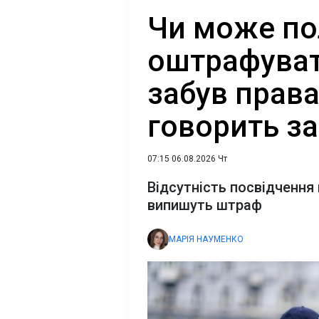
Чи може по
оштрафуват
забув прав
говорить з
07:15 06.08.2026 Чт
Відсутність посвідчення 
випишуть штраф
МАРІЯ НАУМЕНКО