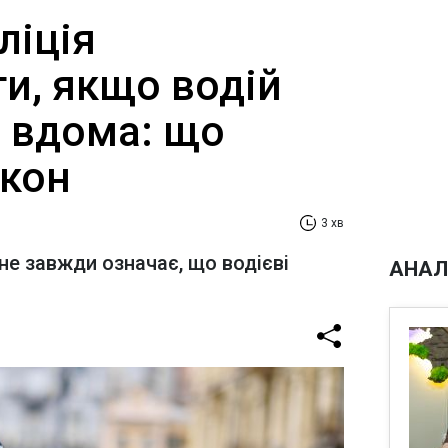
ліція
и, якщо водій
а вдома: що
акон
3 хв
не завжди означає, що водієві
АНАЛ