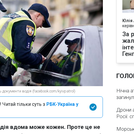
Юлія
керів
За р
жал
інт
Ген
ГОЛО
Нічна а
 документи водія (facebook.com/kyivpatrol)
загинул
 Читай тільки суть з
РБК-Україна у
Дрони 
Росії: 
дія вдома може кожен. Проте це не
Морськ