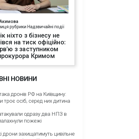
 Акимова
ниця рубрики Надзвичайні події
ік ніхто з бізнесу не
івся на тиск офіційно:
ерв'ю з заступником
прокурора Кримом
ВНІ НОВИНИ
така дронів РФ на Київщину:
и троє осіб, серед них дитина
атакували одразу два НПЗ в
спалахнули пожежі
і дрони захищатимуть цивільне