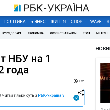
ПОЛІТИКА
БІЗНЕС
ЖИТТЯ
СПОРТ
WAVE
S
КУРС ДОЛАРА
ЕКОНОМІКА
ОСОБИСТІ ФІНАНСИ
TECH
MILTECH
НОВИ
т НБУ на 1
2 года
1 хв
 Читай тільки суть з
РБК-Україна у