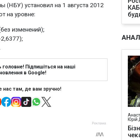
Рос
ы (НБУ) установил на 1 августа 2012
КАБ
т на уровне:
буд
(без изменений);
АНАЛ
-2,6377);
.
ь головне! Підпишіться на наші
новлення в Google!
 нас там, де вам зручно!
Анаст
Юрій 
Біз
чек