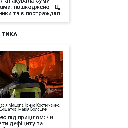
ія атакувала Суми
ами: пошкоджено ТЦ,
инки та є постраждалі
ІТИКА
асія Мацепа, Ірина Костюченко,
Дощатов, Марія Волощук
нес під прицілом: чи
ати дефіциту та