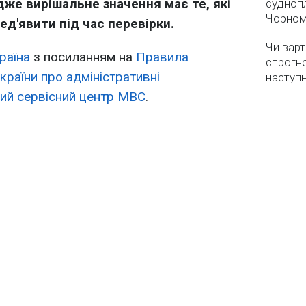
же вирішальне значення має те, які
суднопл
Чорном
д'явити під час перевірки.
Чи варт
раїна
з посиланням на
Правила
спрогно
країни про адміністративні
наступ
ий сервісний центр МВС
.