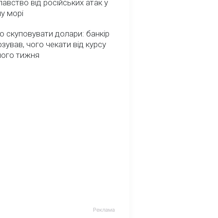
авство від російських атак у
у морі
о скуповувати долари: банкір
зував, чого чекати від курсу
ного тижня