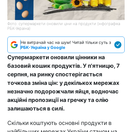
Фото: супермаркети оновили ціни на продукти (інфографіка
РБК-Україна)
Не витрачай час на шум! Читай тільки суть з
РБК-Україна у Google
Супермаркети оновили цінники на
базовий кошик продуктів. У п'ятницю, 7
серпня, на ринку спостерігається
точкова зміна цін: у декількох мережах
незначно подорожчали яйця, водночас
акційні пропозиції на гречку та олію
залишаються в силі.
Скільки коштують основні продукти в
найбільших мережах України станом на