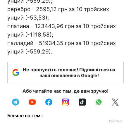
унций (-559,29);
серебро - 2595,12 грн за 10 тройских
унций (-53,53);
платина - 123443,96 грн за 10 тройских
унций (-1118,58);
палладий - 51934,35 грн за 10 тройских
унций (-559,29).
Не пропустіть головне! Підпишіться на
наші оновлення в Google!
Або читайте нас там, де вам зручно!
Більше по темі: