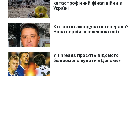
Головна
»
Бізнес
»
Tech
ШІ створив 700 тисяч нових
вірусів: у чому прорив і
небезпека