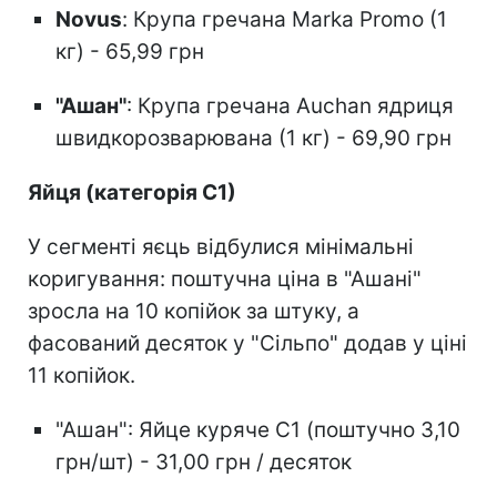
Novus
: Крупа гречана Marka Promo (1
кг) - 65,99 грн
"Ашан"
: Крупа гречана Auchan ядриця
швидкорозварювана (1 кг) - 69,90 грн
Яйця (категорія С1)
У сегменті яєць відбулися мінімальні
коригування: поштучна ціна в "Ашані"
зросла на 10 копійок за штуку, а
фасований десяток у "Сільпо" додав у ціні
11 копійок.
"Ашан": Яйце куряче С1 (поштучно 3,10
грн/шт) - 31,00 грн / десяток