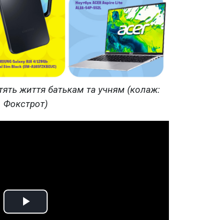
стять життя батькам та учням (колаж:
Фокстрот)
Play