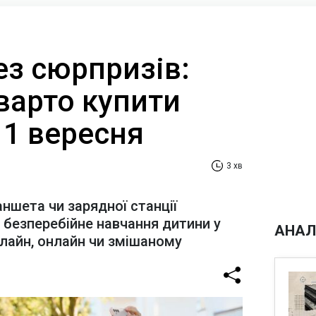
ез сюрпризів:
 варто купити
 1 вересня
3 хв
ншета чи зарядної станції
 безперебійне навчання дитини у
АНАЛ
лайн, онлайн чи змішаному