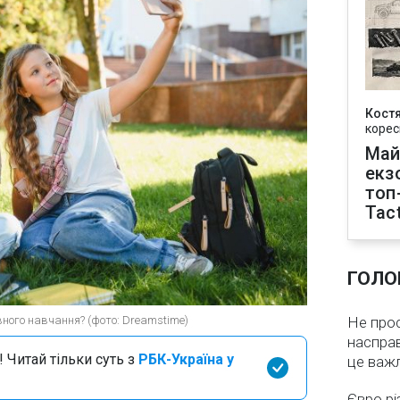
Кост
корес
Май
екз
топ
Tact
ГОЛО
вного навчання? (фото: Dreamstime)
Не про
насправ
 Читай тільки суть з
РБК-Україна у
це важ
Євро рі