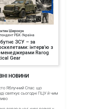
янтин Широкун
пондент РБК-Україна
бутнє ЗСУ – за
оскелетами: інтерв'ю з
-менеджерами Rarog
ical Gear
ВНІ НОВИНИ
сто Яблучний Спас: що
ді святкує сьогодні ПЦУ й чим
ливо
зко додав в ціні: курс валют у