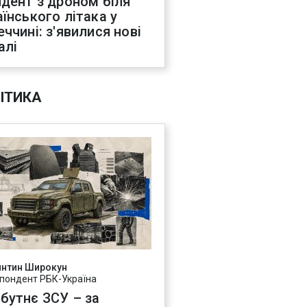
идент з дроном біля
аїнського літака у
еччині: з'явилися нові
алі
ІТИКА
янтин Широкун
пондент РБК-Україна
бутнє ЗСУ – за