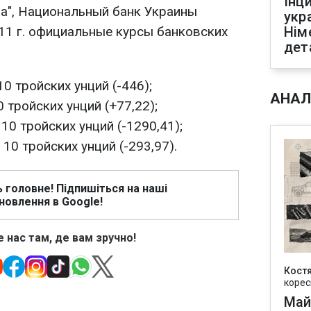
Інц
а", Национальный банк Украины
укр
011 г. официальные курсы банковских
Нім
дет
10 тройских унций (-446);
АНАЛ
0 тройских унций (+77,22);
 10 тройских унций (-1290,41);
 10 тройских унций (-293,97).
ь головне! Підпишіться на наші
новлення в Google!
 нас там, де вам зручно!
Кост
корес
Май