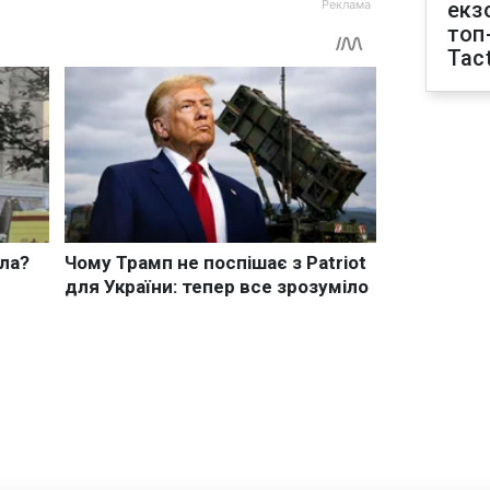
екз
топ
Tact