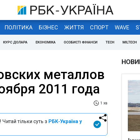
ПОЛІТИКА
БІЗНЕС
ЖИТТЯ
СПОРТ
WAVE
S
КУРС ДОЛАРА
ЕКОНОМІКА
ОСОБИСТІ ФІНАНСИ
TECH
MILTECH
НОВИ
овских металлов
оября 2011 года
1 хв
 Читай тільки суть з
РБК-Україна у