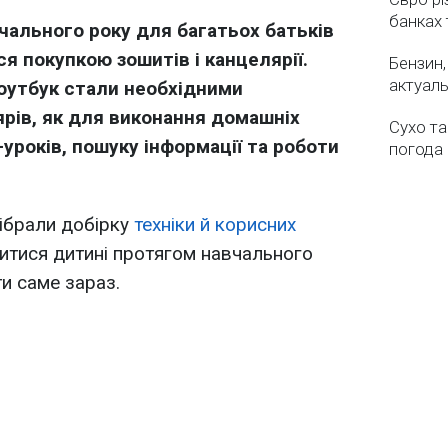
банках 
чального року для багатьох батьків
 покупкою зошитів і канцелярії.
Бензин,
актуаль
оутбук стали необхідними
рів, як для виконання домашніх
Сухо та
-уроків, пошуку інформації та роботи
погода 
.
ібрали добірку
техніки й корисних
битися дитині протягом навчального
ти саме зараз.