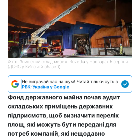
Фото: Знищений склад мережі Rozetka у Броварах 5 серпня
(ДСНС у Київській області)
Не витрачай час на шум! Читай тільки суть з
РБК-Україна у Google
Фонд державного майна почав аудит
складських приміщень державних
підприємств, щоб визначити перелік
площ, які можуть бути передані для
потреб компаній, які нещодавно