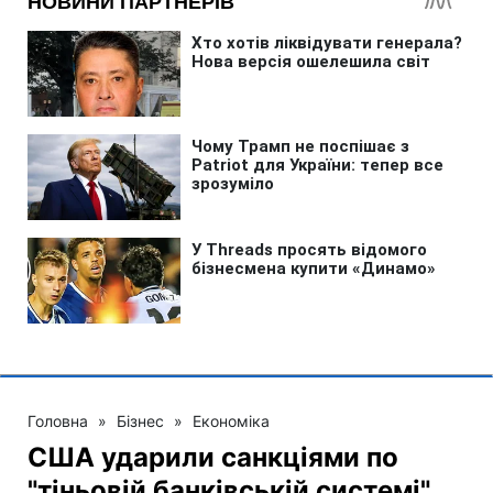
Головна
»
Бізнес
»
Економіка
США ударили санкціями по
"тіньовій банківській системі"