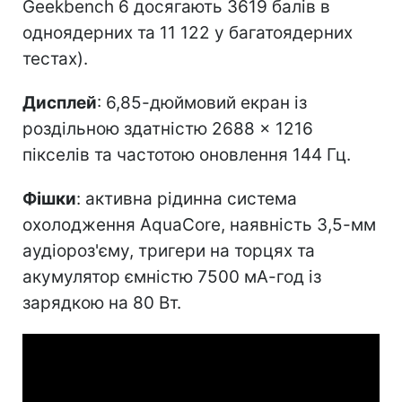
Geekbench 6 досягають 3619 балів в
одноядерних та 11 122 у багатоядерних
тестах).
Дисплей
: 6,85-дюймовий екран із
роздільною здатністю 2688 × 1216
пікселів та частотою оновлення 144 Гц.
Фішки
: активна рідинна система
охолодження AquaCore, наявність 3,5-мм
аудіороз'єму, тригери на торцях та
акумулятор ємністю 7500 мА-год із
зарядкою на 80 Вт.