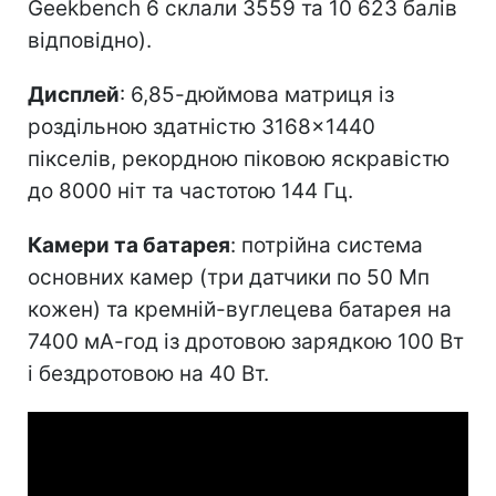
Geekbench 6 склали 3559 та 10 623 балів
відповідно).
Дисплей
: 6,85-дюймова матриця із
роздільною здатністю 3168×1440
пікселів, рекордною піковою яскравістю
до 8000 ніт та частотою 144 Гц.
Камери та батарея
: потрійна система
основних камер (три датчики по 50 Мп
кожен) та кремній-вуглецева батарея на
7400 мА-год із дротовою зарядкою 100 Вт
і бездротовою на 40 Вт.