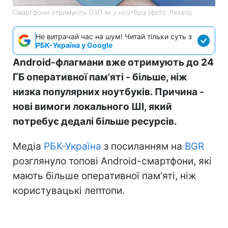
Смартфони отримують ОЗП як у ноутбуці (фото: Pexels)
Не витрачай час на шум! Читай тільки суть з
РБК-Україна у Google
Android-флагмани вже отримують до 24
ГБ оперативної пам'яті - більше, ніж
низка популярних ноутбуків. Причина -
нові вимоги локального ШІ, який
потребує дедалі більше ресурсів.
Медіа
РБК-Україна
з посиланням на
BGR
розглянуло топові Android-смартфони, які
мають більше оперативної пам'яті, ніж
користувацькі лептопи.