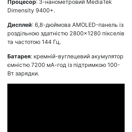
Процесор
: 3-нанометровий MediaTek
Dimensity 9400+.
Дисплей
: 6,8-дюймова AMOLED-панель із
роздільною здатністю 2800×1280 пікселів
та частотою 144 Гц.
Батарея
: кремній-вуглецевий акумулятор
ємністю 7200 мА-год із підтримкою 100-
Вт зарядки.