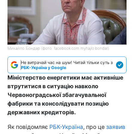
Михайло Бондар (фото: facebook.com myhajlo.bondar)
Не витрачай час на шум! Читай тільки суть з
РБК-Україна у Google
Міністерство енергетики має активніше
втрутитися в ситуацію навколо
Червоноградської збагачувальної
фабрики та консолідувати позицію
державних кредиторів.
Як повідомляє
РБК-Україна
, про це
заявив