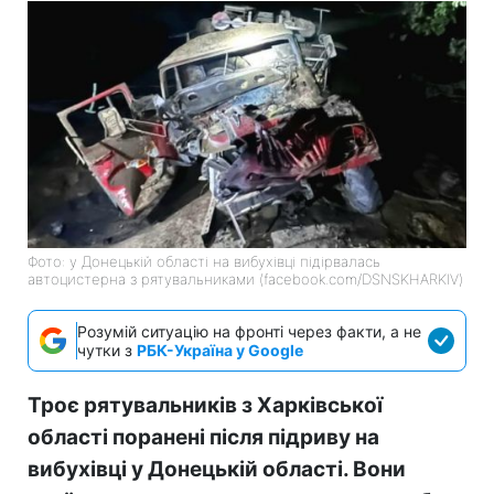
Фото: у Донецькій області на вибухівці підірвалась
автоцистерна з рятувальниками (facebook.com/DSNSKHARKIV)
Розумій ситуацію на фронті через факти, а не
чутки з
РБК-Україна у Google
Троє рятувальників з Харківської
області поранені після підриву на
вибухівці у Донецькій області. Вони