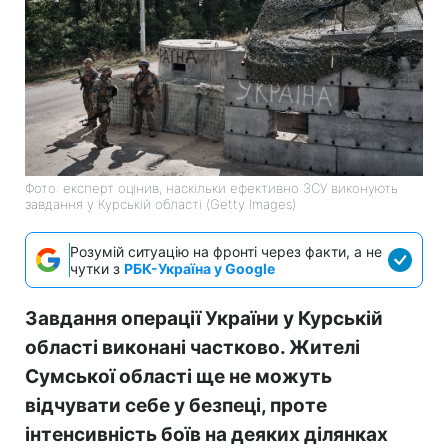
Фото: експерт оцінив, наскільки ефективно ЗСУ виконують
завдання у Курській області (Getty Images)
Розумій ситуацію на фронті через факти, а не
чутки з
РБК-Україна у Google
Завдання операції України у Курській
області виконані частково. Жителі
Сумської області ще не можуть
відчувати себе у безпеці, проте
інтенсивність боїв на деяких ділянках