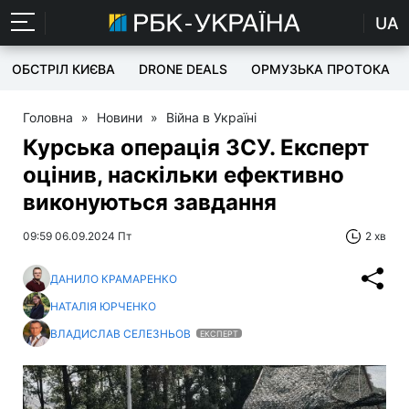
UA
ОБСТРІЛ КИЄВА
DRONE DEALS
ОРМУЗЬКА ПРОТОКА
Головна
»
Новини
»
Війна в Україні
Курська операція ЗСУ. Експерт
оцінив, наскільки ефективно
виконуються завдання
09:59 06.09.2024 Пт
2 хв
ДАНИЛО КРАМАРЕНКО
НАТАЛІЯ ЮРЧЕНКО
ВЛАДИСЛАВ СЕЛЕЗНЬОВ
ЕКСПЕРТ