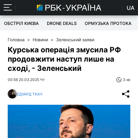
UA
ОБСТРІЛ КИЄВА
DRONE DEALS
ОРМУЗЬКА ПРОТОКА
Головна
»
Новини
»
Зеленський заяви
Курська операція змусила РФ
продовжити наступ лише на
сході, - Зеленський
00:56 20.03.2025 Чт
3 хв
ЕДУАРД ТКАЧ