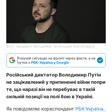
Фото: президент Володимир Зеленський (GettyImagеs)
Розумій ситуацію на фронті через факти, а не
чутки з
РБК-Україна у Google
Російський диктатор Володимир Путін
не зацікавлений у припиненні війни попри
те, що наразі він не перебуває в такій
сильній позиції на полі бою в Україні.
Як повідомляє кореспондент
РБК-Україна,