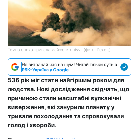
Темна епоха тривала майже сторіччя (фото: Pexels)
Не витрачай час на шум! Читай тільки суть з
РБК-Україна у Google
536 рік міг стати найгіршим роком для
людства. Нові дослідження свідчать, що
причиною стали масштабні вулканічні
виверження, які занурили планету у
тривале похолодання та спровокували
голод і хвороби.