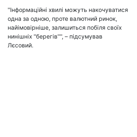
''Інформаційні хвилі можуть накочуватися
одна за одною, проте валютний ринок,
найімовірніше, залишиться побіля своїх
нинішніх ''берегів'''', – підсумував
Лєсовий.