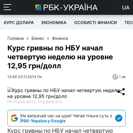
UA
КУРС ДОЛАРА
ЕКОНОМІКА
ОСОБИСТІ ФІНАНСИ
TEC
Головна
»
Бізнес
»
Фінанси
Курс гривны по НБУ начал
четвертую неделю на уровне
12,95 грн/долл
13:40 03.11.2014 Пн
1 хв
Источник фото: img.gazeta.ru
Не витрачай час на шум! Читай тільки суть з
РБК-Україна у Google
Курс гривны по НБУ начал четвертую