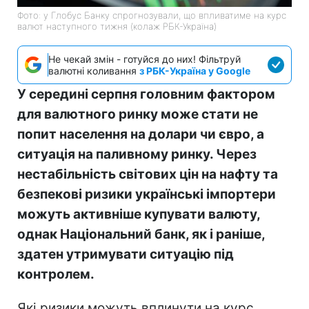
Фото: у Глобус Банку спрогнозували, що впливатиме на курс
валют наступного тижня (колаж РБК-Україна)
Не чекай змін - готуйся до них! Фільтруй
валютні коливання
з РБК-Україна у Google
У середині серпня головним фактором
для валютного ринку може стати не
попит населення на долари чи євро, а
ситуація на паливному ринку. Через
нестабільність світових цін на нафту та
безпекові ризики українські імпортери
можуть активніше купувати валюту,
однак Національний банк, як і раніше,
здатен утримувати ситуацію під
контролем.
Які ризики можуть вплинути на курс