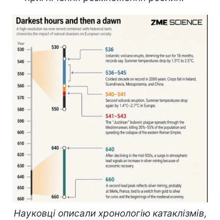
Науковці описали хронологію катаклізмів,