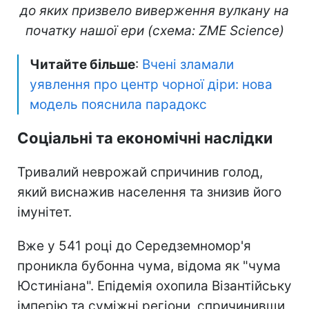
до яких призвело виверження вулкану на
початку нашої ери (схема: ZME Science)
Читайте більше
:
Вчені зламали
уявлення про центр чорної діри: нова
модель пояснила парадокс
Соціальні та економічні наслідки
Тривалий неврожай спричинив голод,
який виснажив населення та знизив його
імунітет.
Вже у 541 році до Середземномор'я
проникла бубонна чума, відома як "чума
Юстиніана". Епідемія охопила Візантійську
імперію та суміжні регіони, спричинивши