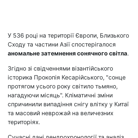
У 536 році на території Європи, Близького
Сходу та частини Азії спостерігалося
аномальне затемнення сонячного світла
.
Згідно зі свідченнями візантійського
історика Прокопія Кесарійського, "сонце
протягом усього року світило тьмяно,
нагадуючи місяць". Кліматичні зміни
спричинили випадіння снігу влітку у Китаї
та масовий неврожай на величезних
територіях.
Сучасні дані дендрохронології та аналіз