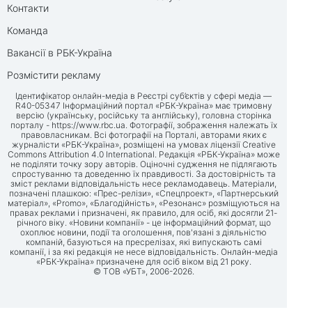
Контакти
Команда
Вакансії в РБК-Україна
Розмістити рекламу
Ідентифікатор онлайн-медіа в Реєстрі суб’єктів у сфері медіа —
R40-05347 Інформаційний портал «РБК-Україна» має тримовну
версію (українську, російську та англійську), головна сторінка
порталу -
https://www.rbc.ua
. Фотографії, зображення належать їх
правовласникам. Всі фотографії на Порталі, авторами яких є
журналісти «РБК-Україна», розміщені на умовах ліцензії Creative
Commons Attribution 4.0 International. Редакція «РБК-Україна» може
не поділяти точку зору авторів. Оціночні судження не підлягають
спростуванню та доведенню їх правдивості. За достовірність та
зміст реклами відповідальність несе рекламодавець. Матеріали,
позначені плашкою: «Прес-релізи», «Спецпроект», «Партнерський
матеріал», «Promo», «Благодійність», «Резонанс» розміщуються на
правах реклами і призначені, як правило, для осіб, які досягли 21-
річного віку. «Новини компанії» - це інформаційний формат, що
охоплює новини, події та оголошення, пов'язані з діяльністю
компаній, базуються на пресрелізах, які випускають самі
компанії, і за які редакція не несе відповідальність. Онлайн-медіа
«РБК-Україна» призначене для осіб віком від 21 року.
© ТОВ «УБТ», 2006-2026.