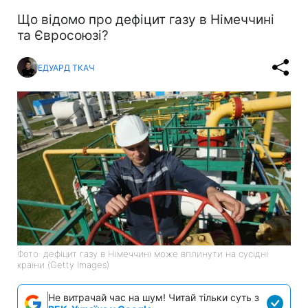
Що відомо про дефіцит газу в Німеччині
та Євросоюзі?
ЕДУАРД ТКАЧ
Фото: дефіцит газу в Німеччині може вплинути на сусідні
країни (Getty Images)
Не витрачай час на шум! Читай тільки суть з