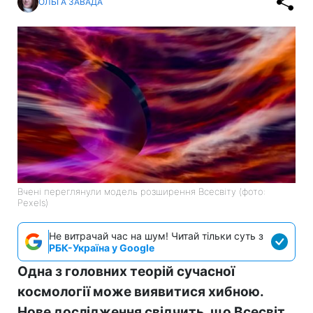
ОЛЬГА ЗАВАДА
Вчені переглянули модель розширення Всесвіту (фото:
Pexels)
Не витрачай час на шум! Читай тільки суть з
РБК-Україна у Google
Одна з головних теорій сучасної
космології може виявитися хибною.
Нове дослідження свідчить, що Всесвіт