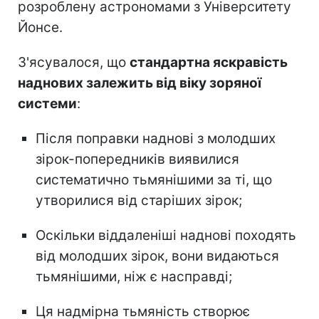
розроблену астрономами з Університету
Йонсе.
З'ясувалося, що
стандартна яскравість
наднових залежить від віку зоряної
системи
:
Після поправки наднові з молодших
зірок-попередників виявилися
систематично тьмянішими за ті, що
утворилися від старіших зірок;
Оскільки віддаленіші наднові походять
від молодших зірок, вони видаються
тьмянішими, ніж є насправді;
Ця надмірна тьмяність створює