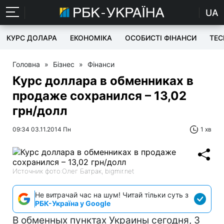
UA
КУРС ДОЛАРА
ЕКОНОМІКА
ОСОБИСТІ ФІНАНСИ
TEC
Головна
»
Бізнес
»
Фінанси
Курс доллара в обменниках в
продаже сохранился – 13,02
грн/долл
09:34 03.11.2014 Пн
1 хв
Источник фото:Олег Батрак, bigmir.net
Не витрачай час на шум! Читай тільки суть з
РБК-Україна у Google
В обменных пунктах Украины сегодня, 3