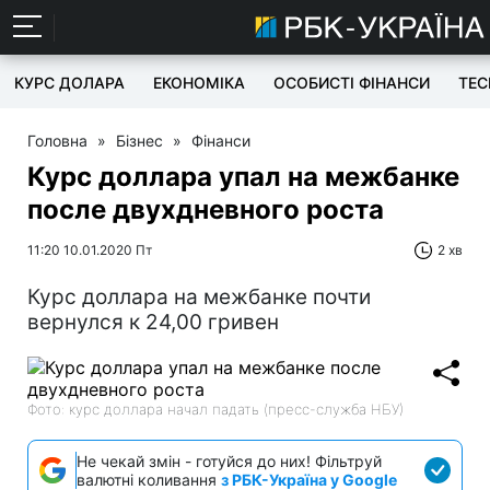
КУРС ДОЛАРА
ЕКОНОМІКА
ОСОБИСТІ ФІНАНСИ
TEC
Головна
»
Бізнес
»
Фінанси
Курс доллара упал на межбанке
после двухдневного роста
11:20 10.01.2020 Пт
2 хв
Курс доллара на межбанке почти
вернулся к 24,00 гривен
Фото: курс доллара начал падать (пресс-служба НБУ)
Не чекай змін - готуйся до них! Фільтруй
валютні коливання
з РБК-Україна у Google