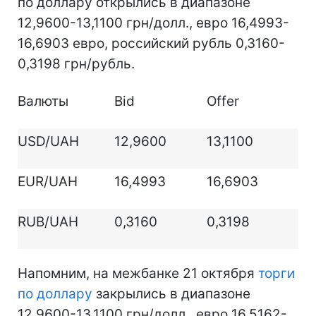
по доллару открылись в диапазоне
12,9600-13,1100 грн/долл., евро 16,4993-
16,6903 евро, российский рубль 0,3160-
0,3198 грн/рубль.
Валюты
Bid
Offer
USD/UAH
12,9600
13,1100
EUR/UAH
16,4993
16,6903
RUB/UAH
0,3160
0,3198
Напомним, на межбанке 21 октября
торги
по доллару
закрылись в диапазоне
12,9600-13,1100 грн/долл., евро 16,5162-