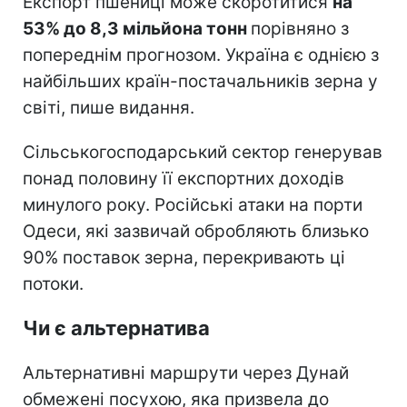
Експорт пшениці може скоротитися
на
53% до 8,3 мільйона тонн
порівняно з
попереднім прогнозом. Україна є однією з
найбільших країн-постачальників зерна у
світі, пише видання.
Сільськогосподарський сектор генерував
понад половину її експортних доходів
минулого року. Російські атаки на порти
Одеси, які зазвичай обробляють близько
90% поставок зерна, перекривають ці
потоки.
Чи є альтернатива
Альтернативні маршрути через Дунай
обмежені посухою, яка призвела до