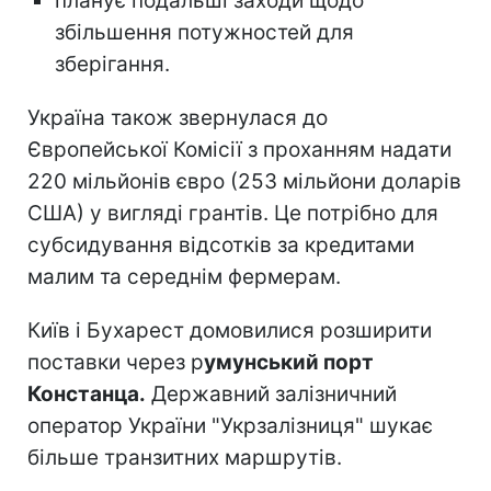
планує подальші заходи щодо
збільшення потужностей для
зберігання.
Україна також звернулася до
Європейської Комісії з проханням надати
220 мільйонів євро (253 мільйони доларів
США) у вигляді грантів. Це потрібно для
субсидування відсотків за кредитами
малим та середнім фермерам.
Київ і Бухарест домовилися розширити
поставки через р
умунський порт
Констанца.
Державний залізничний
оператор України "Укрзалізниця" шукає
більше транзитних маршрутів.