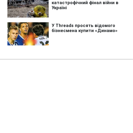
Головна
»
Бізнес
»
Економіка
США ударили санкціями по
"тіньовій банківській системі"
Ірану
22:12 07.08.2026 Пт
2 хв
Це вже восьмі подібні обмеження у 2026
році