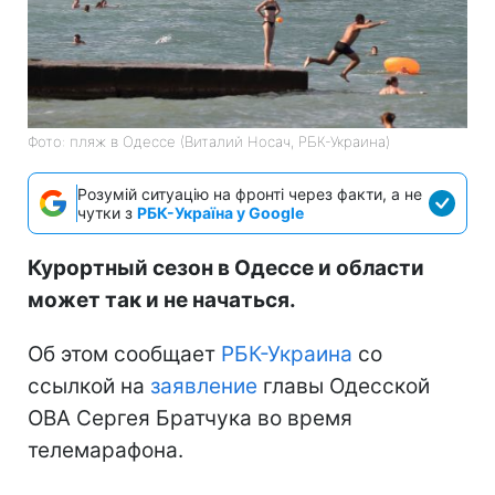
Фото: пляж в Одессе (Виталий Носач, РБК-Украина)
Розумій ситуацію на фронті через факти, а не
чутки з
РБК-Україна у Google
Курортный сезон в Одессе и области
может так и не начаться.
Об этом сообщает
РБК-Украина
со
ссылкой на
заявление
главы Одесской
ОВА Сергея Братчука во время
телемарафона.