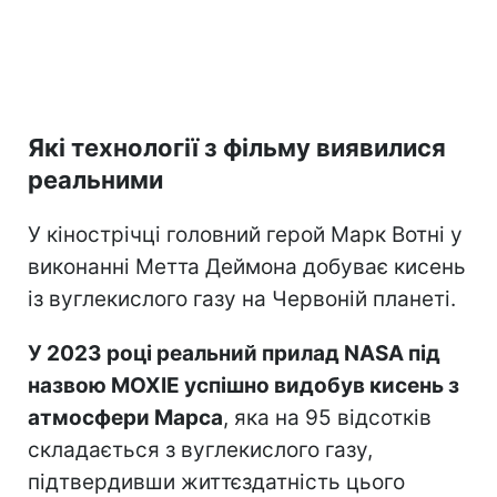
Які технології з фільму виявилися
реальними
У кінострічці головний герой Марк Вотні у
виконанні Метта Деймона добуває кисень
із вуглекислого газу на Червоній планеті.
У 2023 році реальний прилад NASA під
назвою MOXIE успішно видобув кисень з
атмосфери Марса
, яка на 95 відсотків
складається з вуглекислого газу,
підтвердивши життєздатність цього