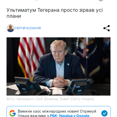
Ультиматум Тегерана просто зірвав усі
плани
СЕРГІЙ КОЗАЧУК
Фото: президент США Дональд Трамп (Getty Images)
Вимкни хаос міжнародних новин! Отримуй
тільки важливе з
РБК-Україна у Google