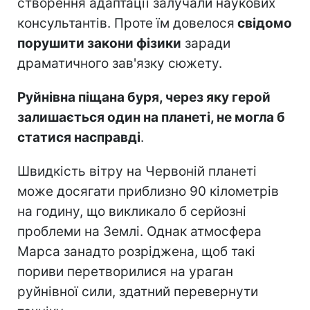
створення адаптації залучали наукових
консультантів. Проте їм довелося
свідомо
порушити закони фізики
заради
драматичного зав'язку сюжету.
Руйнівна піщана буря, через яку герой
залишається один на планеті, не могла б
статися насправді
.
Швидкість вітру на Червоній планеті
може досягати приблизно 90 кілометрів
на годину, що викликало б серйозні
проблеми на Землі. Однак атмосфера
Марса занадто розріджена, щоб такі
пориви перетворилися на ураган
руйнівної сили, здатний перевернути