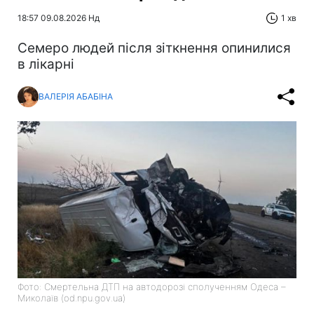
18:57 09.08.2026 Нд
1 хв
Cемеро людей після зіткнення опинилися
в лікарні
ВАЛЕРІЯ АБАБІНА
Фото: Смертельна ДТП на автодорозі сполученням Одеса –
Миколаїв (od.npu.gov.ua)