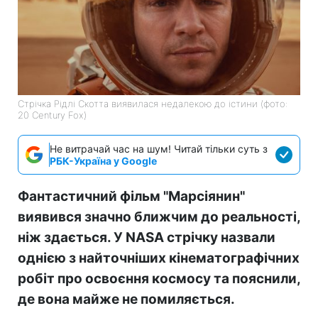
Стрічка Рідлі Скотта виявилася недалекою до істини (фото:
20 Century Fox)
Не витрачай час на шум! Читай тільки суть з
РБК-Україна у Google
Фантастичний фільм "Марсіянин"
виявився значно ближчим до реальності,
ніж здається. У NASA стрічку назвали
однією з найточніших кінематографічних
робіт про освоєння космосу та пояснили,
де вона майже не помиляється.