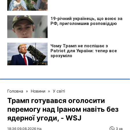
Головна
»
Новини
»
У світі
Трамп готувався оголосити
перемогу над Іраном навіть без
ядерної угоди, - WSJ
18:36 09.08.2026 Нд
3 хв