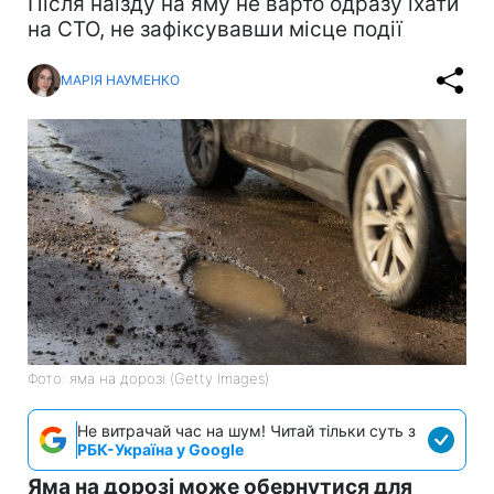
Після наїзду на яму не варто одразу їхати
на СТО, не зафіксувавши місце події
МАРІЯ НАУМЕНКО
Фото: яма на дорозі (Getty Images)
Не витрачай час на шум! Читай тільки суть з
РБК-Україна у Google
Яма на дорозі може обернутися для