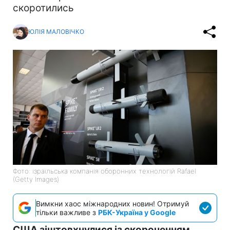
скоротились
ЮЛІЯ МАЛОВІЧКО
Фото: ізраїльська компанія оборонних технологій Rafael
(Getty Images)
Вимкни хаос міжнародних новин! Отримуй
тільки важливе з
РБК-Україна у Google
США зіштовхнулися із скороченням