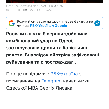
Фото: всі служби працюють на місцях
(facebook.com/DSNSPOLTAVA/)
Розумій ситуацію на фронті через факти, а не
чутки з
РБК-Україна у Google
Росіяни в ніч на 9 серпня здійснили
комбінований удар по Одесі,
застосувавши дрони та балістичні
ракети. Внаслідок обстрілу зафіксовані
руйнування та є постраждалі.
Про це повідомляє
РБК-Україна
з
посиланням на
Telegram
начальника
Одеської МВА Сергія Лисака.