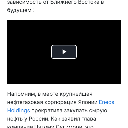
зависимость от Ближнего Востока в
будущем".
Play
Video
Напомним, в марте крупнейшая
нефтегазовая корпорация Японии
Eneos
Holdings
прекратила закупать сырую
нефть у России. Как заявил глава
компании Цутому Сугимори, это