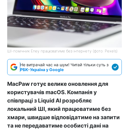
ШІ-помічник Eney працюватиме без інтернету (фото: Pexels)
Не витрачай час на шум! Читай тільки суть з
РБК-Україна у Google
MacPaw готує велике оновлення для
користувачів macOS. Компанія у
співпраці з Liquid AI розробляє
локальний ШІ, який працюватиме без
хмари, швидше відповідатиме на запити
та не передаватиме особисті дані на