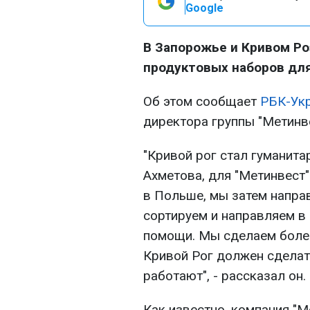
Google
В Запорожье и Кривом Ро
продуктовых наборов дл
Об этом сообщает
РБК-Ук
директора группы "Метинв
"Кривой рог стал гуманит
Ахметова, для "Метинвест"
в Польше, мы затем направ
сортируем и направляем в
помощи. Мы сделаем боле
Кривой Рог должен сделать
работают", - рассказал он.
Как известно, компания "М