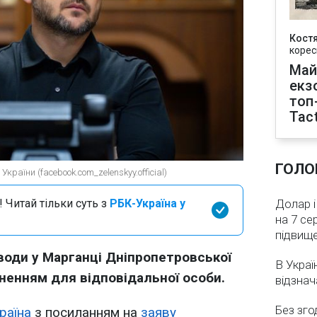
Кост
корес
Май
екз
топ
Tact
ГОЛО
країни (facebook.com_zelenskyy.official)
 Читай тільки суть з
РБК-Україна у
Долар і
на 7 се
підвищ
води у Марганці Дніпропетровської
В Украї
ненням для відповідальної особи.
відзнач
Без зго
раїна
з посиланням на
заяву