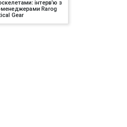
оскелетами: інтерв'ю з
-менеджерами Rarog
ical Gear