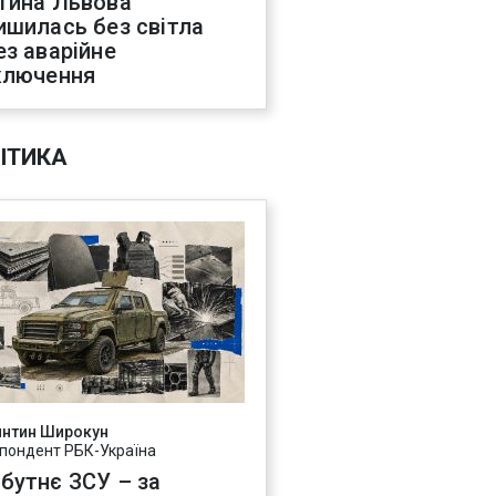
тина Львова
ишилась без світла
ез аварійне
ключення
ІТИКА
янтин Широкун
пондент РБК-Україна
бутнє ЗСУ – за