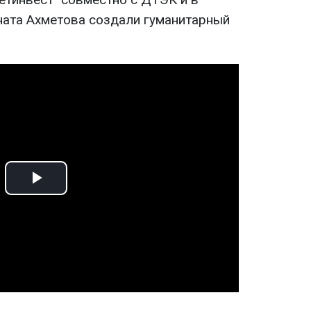
ата Ахметова создали гуманитарный
Play
Video