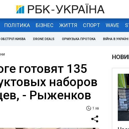
ПОЛІТИКА
БІЗНЕС
ЖИТТЯ
СПОРТ
WAVE
S
ОБСТРІЛ КИЄВА
DRONE DEALS
ОРМУЗЬКА ПРОТОКА
ВІЙНА В УКРАЇНІ
йни
НОВИ
ге готовят 135
уктовых наборов
цев, - Рыженков
1 хв