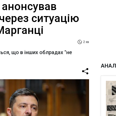
 анонсував
через ситуацію
Марганці
2 хв
ься, що в інших облрадах "не
АНАЛ