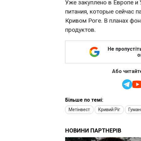
Уже закуплено в Европе и 
питания, которые сейчас п
Кривом Роге. В планах фон
продуктов.
Не пропустіт
о
Або читайте
Більше по темі:
Метінвест
Кривий Ріг
Гуман