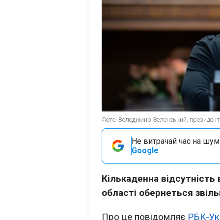
Фото: Володимир Зеленський, президент У
Не витрачай час на шум!
Google
Кількаденна відсутність 
області обернеться звіль
Про це повідомляє
РБК-Ук