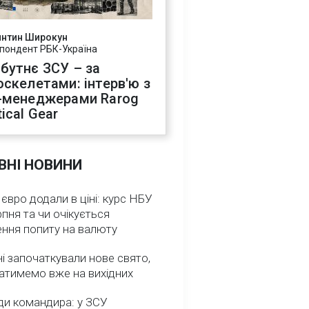
янтин Широкун
пондент РБК-Україна
бутнє ЗСУ – за
оскелетами: інтерв'ю з
-менеджерами Rarog
ical Gear
ВНІ НОВИНИ
 євро додали в ціні: курс НБУ
рпня та чи очікується
ення попиту на валюту
ні започаткували нове свято,
атимемо вже на вихідних
ди командира: у ЗСУ