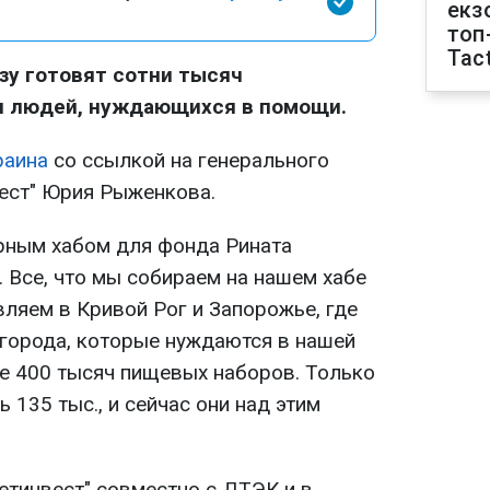
екз
топ
Tact
зу готовят сотни тысяч
я людей, нуждающихся в помощи.
раина
со ссылкой на генерального
ест" Юрия Рыженкова.
арным хабом для фонда Рината
. Все, что мы собираем на нашем хабе
ляем в Кривой Рог и Запорожье, где
 города, которые нуждаются в нашей
е 400 тысяч пищевых наборов. Только
 135 тыс., и сейчас они над этим
етинвест" совместно с ДТЭК и в