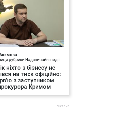
 Акимова
ниця рубрики Надзвичайні події
ік ніхто з бізнесу не
івся на тиск офіційно:
ерв'ю з заступником
прокурора Кримом