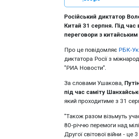
Російський диктатор Вол
Китай 31 серпня. Під час
переговори з китайським 
Про це повідомляє
РБК-Ук
диктатора Росії з міжнаро
"РИА Новости".
За словами Ушакова,
Путін
під час саміту Шанхайсько
який проходитиме з 31 сер
"Також разом візьмуть уча
80-річчю перемоги над міл
Другої світової війни - це 