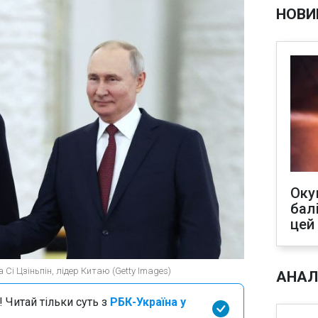
НОВИ
Оку
бал
цей
 Сі Цзіньпін, лідер Китаю (Getty Images)
АНАЛ
 Читай тільки суть з
РБК-Україна у