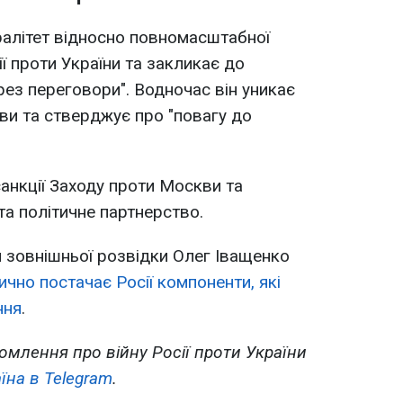
ралітет відносно повномасштабної
ії проти України та закликає до
ез переговори". Водночас він уникає
кви та стверджує про "повагу до
санкції Заходу проти Москви та
та політичне партнерство.
зовнішньої розвідки Олег Іващенко
чно постачає Росії компоненти, які
ння
.
омлення про війну Росії проти України
їна в Telegram
.