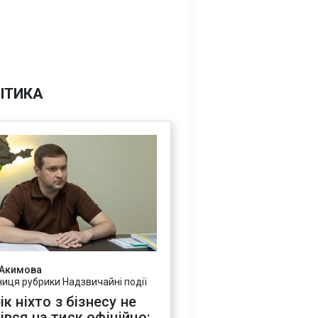
ІТИКА
 Акимова
ниця рубрики Надзвичайні події
ік ніхто з бізнесу не
івся на тиск офіційно: