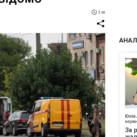
2 хв
АНАЛ
Юлія
керів
За р
жал