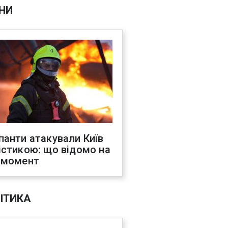
НИ
панти атакували Київ
істикою: що відомо на
 момент
ІТИКА