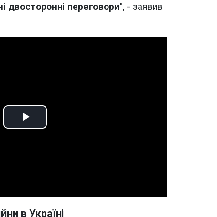
і двосторонні переговори
", - заявив
Play
Video
йни в Україні