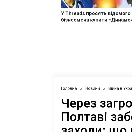
Головна
»
Новини
»
Війна в Укра
Через загро
Полтаві за
заходи: що