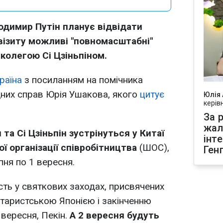
одимир Путін планує відвідати
 візиту можливі "повномасштабні"
колегою Сі Цзіньпіном.
раїна
з посиланням на помічника
дних справ Юрія Ушакова, якого
цитує
Юлія
керів
За р
жал
 та Сі Цзіньпін зустрінуться у Китаї
інт
ї організації співробітництва
(ШОС),
Ген
пня по 1 вересня.
сть у святкових заходах, присвячених
ітаристською Японією і закінченню
3 вересня, Пекін.
А 2 вересня будуть