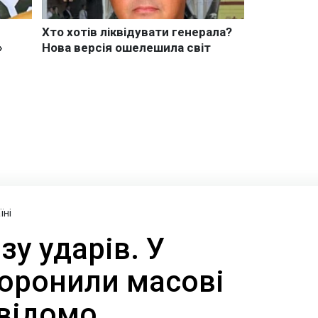
їні
зу ударів. У
боронили масові
 відомо