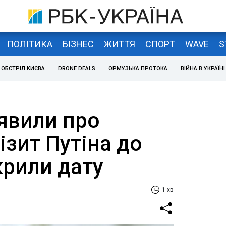
ПОЛІТИКА
БІЗНЕС
ЖИТТЯ
СПОРТ
WAVE
S
ОБСТРІЛ КИЄВА
DRONE DEALS
ОРМУЗЬКА ПРОТОКА
ВІЙНА В УКРАЇНІ
аявили про
ізит Путіна до
крили дату
1 хв