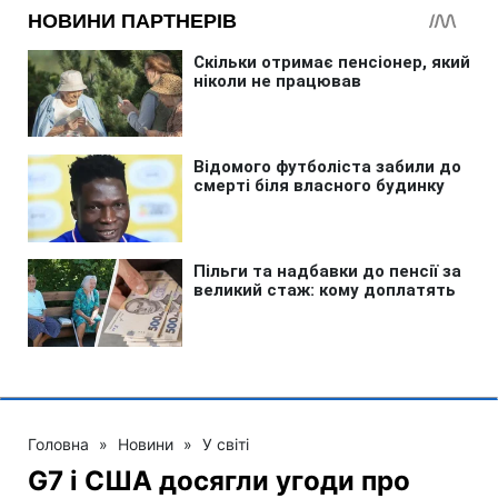
Головна
»
Новини
»
У світі
G7 і США досягли угоди про