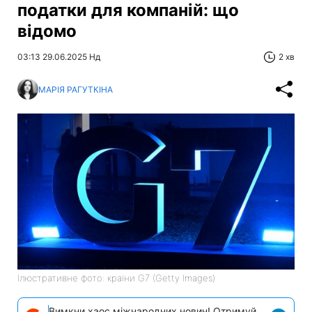
податки для компаній: що
відомо
03:13 29.06.2025 Нд
2 хв
МАРІЯ РАГУТКІНА
Ілюстративне фото: країни G7 (Getty Images)
Вимкни хаос міжнародних новин! Отримуй