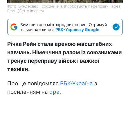
Фото: Бундесвер і союзники випробовують переправу через
Рейн (Getty Images)
Вимкни хаос міжнародних новин! Отримуй
тільки важливе з
РБК-Україна у Google
Річка Рейн стала ареною масштабних
навчань. Німеччина разом із союзниками
тренує переправу військ і важкої
техніки.
Про це повідомляє
РБК-Україна
з
посиланням на
dpa
.