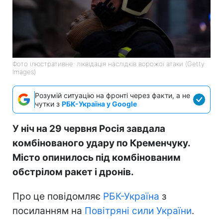
Фото ілюстративне: ліквідація наслідків ворожої атаки (Getty
Images)
Розумій ситуацію на фронті через факти, а не
чутки з
РБК-Україна у Google
У ніч на 29 червня Росія завдала
комбінованого удару по Кременчуку.
Місто опинилось під комбінованим
обстрілом ракет і дронів.
Про це повідомляє
РБК-Україна
з
посиланням на
Повітряні сили України
.