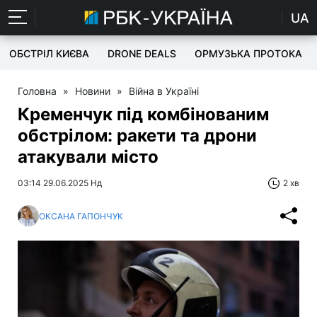
UA
ОБСТРІЛ КИЄВА
DRONE DEALS
ОРМУЗЬКА ПРОТОКА
Головна
»
Новини
»
Війна в Україні
Кременчук під комбінованим
обстрілом: ракети та дрони
атакували місто
03:14 29.06.2025 Нд
2 хв
ОКСАНА ГАПОНЧУК