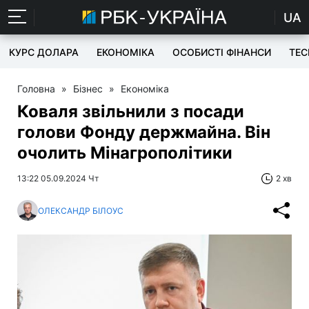
UA
КУРС ДОЛАРА
ЕКОНОМІКА
ОСОБИСТІ ФІНАНСИ
TEC
Головна
»
Бізнес
»
Економіка
Коваля звільнили з посади
голови Фонду держмайна. Він
очолить Мінагрополітики
13:22 05.09.2024 Чт
2 хв
ОЛЕКСАНДР БІЛОУС