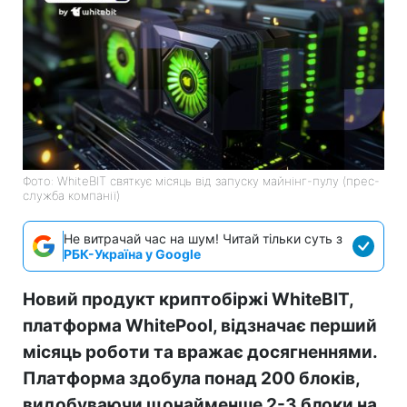
Фото: WhiteBIT святкує місяць від запуску майнінг-пулу (прес-
служба компанії)
Не витрачай час на шум! Читай тільки суть з
РБК-Україна у Google
Новий продукт криптобіржі WhiteBIT,
платформа WhitePool, відзначає перший
місяць роботи та вражає досягненнями.
Платформа здобула понад 200 блоків,
видобуваючи щонайменше 2-3 блоки на