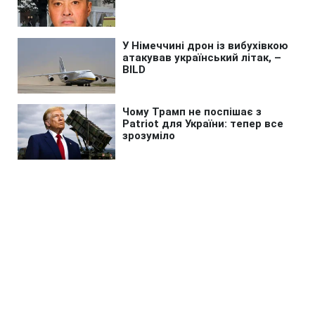
Головна
»
Бізнес
»
Економіка
Долар подешевшав: які курси в
обмінниках
11:00 05.09.2024 Чт
2 хв