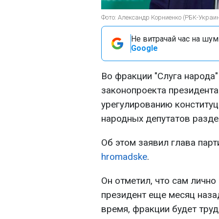
Фото: Александр Корниенко (РБК-Украи
Не витрачай час на шум!
Google
Во фракции "Слуга народа
законопроекта президента
урегулированию конституц
народных депутатов разде
Об этом заявил глава пар
hromadske
.
Он отметил, что сам личн
президент еще месяц назад
время, фракции будет труд