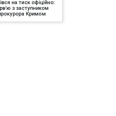
івся на тиск офіційно:
ерв'ю з заступником
прокурора Кримом