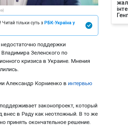
жал
інт
на)
Ген
 Читай тільки суть з
РБК-Україна у
" недостаточно поддержки
 Владимира Зеленского по
ионного кризиса в Украине. Мнения
лились.
тии Александр Корниенко в
интервью
о поддерживает законопроект, который
 внес в Раду как неотложный. В то же
но принять окончательное решение.