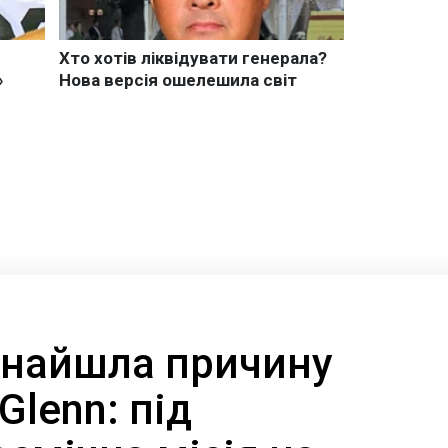
 знайшла причину
Glenn: під