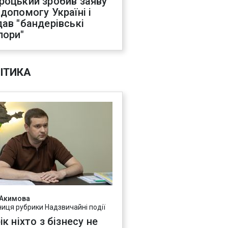
роцький зробив заяву
 допомогу Україні і
дав "бандерівські
пори"
ІТИКА
 Акимова
ниця рубрики Надзвичайні події
ік ніхто з бізнесу не