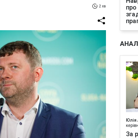
Нав
про
2 хв
зга
пра
АНАЛ
Юлія
керів
За р