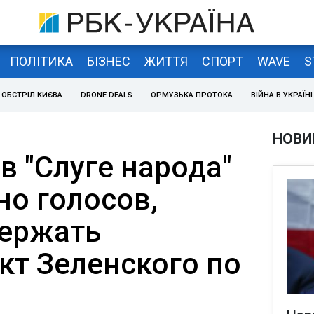
ПОЛІТИКА
БІЗНЕС
ЖИТТЯ
СПОРТ
WAVE
S
ОБСТРІЛ КИЄВА
DRONE DEALS
ОРМУЗЬКА ПРОТОКА
ВІЙНА В УКРАЇНІ
НОВИ
в "Слуге народа"
но голосов,
ержать
кт Зеленского по