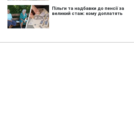
Головна
»
Новини
»
Війна в Україні
Росіяни створили кілька
невеликих зон контролю на
Харківщині, - Трегубов
13:39 09.08.2026 Нд
2 хв
Попри зниження активності в останні дні,
ситуація залишається напруженою
ТЕТЯНА СТЕПАНОВА